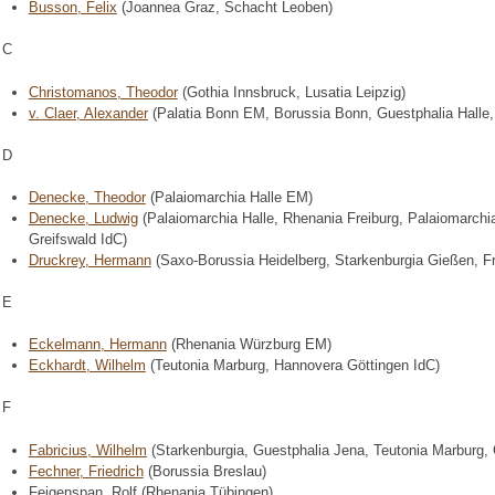
Busson, Felix
(Joannea Graz, Schacht Leoben)
C
Christomanos, Theodor
(Gothia Innsbruck, Lusatia Leipzig)
v. Claer, Alexander
(Palatia Bonn EM, Borussia Bonn, Guestphalia Halle
D
Denecke, Theodor
(Palaiomarchia Halle EM)
Denecke, Ludwig
(Palaiomarchia Halle, Rhenania Freiburg, Palaiomarchi
Greifswald IdC)
Druckrey, Hermann
(Saxo-Borussia Heidelberg, Starkenburgia Gießen, F
E
Eckelmann, Hermann
(Rhenania Würzburg EM)
Eckhardt, Wilhelm
(Teutonia Marburg, Hannovera Göttingen IdC)
F
Fabricius, Wilhelm
(Starkenburgia, Guestphalia Jena, Teutonia Marburg,
Fechner, Friedrich
(Borussia Breslau)
Feigenspan, Rolf (Rhenania Tübingen)