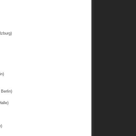
lzburg)
in)
Berlin)
alle)
e)