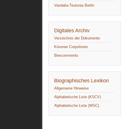
Vandalia-Teutonia Berlin
Digitales Archiv
Verzeichnis der Dokumente
Kösener Corpslisten
Biercomments
Biographisches Lexikon
Allgemeine Hinweise
Alphabetische Liste (KSCV)
Alphabetische Liste (WSC)