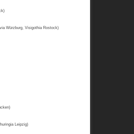
ck)
a Würzburg, Visigothia Rostock)
ücken)
uringia Leipzig)