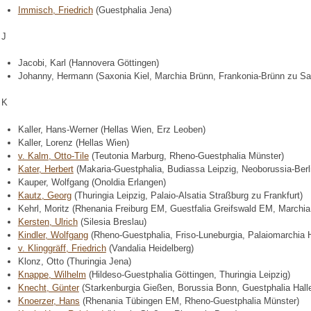
Immisch, Friedrich
(Guestphalia Jena)
J
Jacobi, Karl (Hannovera Göttingen)
Johanny, Hermann (Saxonia Kiel, Marchia Brünn, Frankonia-Brünn zu Sa
K
Kaller, Hans-Werner (Hellas Wien, Erz Leoben)
Kaller, Lorenz (Hellas Wien)
v. Kalm, Otto-Tile
(Teutonia Marburg, Rheno-Guestphalia Münster)
Kater, Herbert
(Makaria-Guestphalia, Budiassa Leipzig, Neoborussia-Berl
Kauper, Wolfgang (Onoldia Erlangen)
Kautz, Georg
(Thuringia Leipzig, Palaio-Alsatia Straßburg zu Frankfurt)
Kehrl, Moritz (Rhenania Freiburg EM, Guestfalia Greifswald EM, Marchia 
Kersten, Ulrich
(Silesia Breslau)
Kindler, Wolfgang
(Rheno-Guestphalia, Friso-Luneburgia, Palaiomarchia H
v. Klinggräff, Friedrich
(Vandalia Heidelberg)
Klonz, Otto (Thuringia Jena)
Knappe, Wilhelm
(Hildeso-Guestphalia Göttingen, Thuringia Leipzig)
Knecht, Günter
(Starkenburgia Gießen, Borussia Bonn, Guestphalia Hall
Knoerzer, Hans
(Rhenania Tübingen EM, Rheno-Guestphalia Münster)