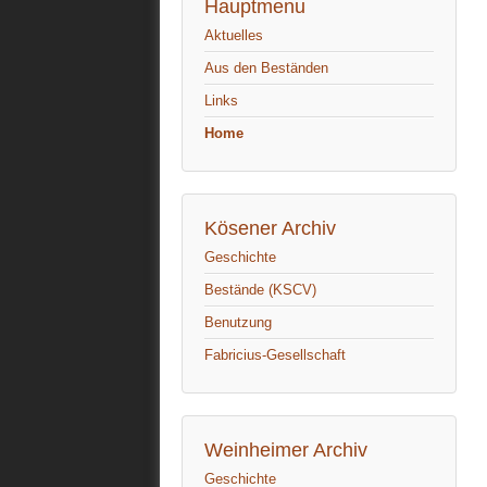
Hauptmenu
Aktuelles
Aus den Beständen
Links
Home
Kösener Archiv
Geschichte
Bestände (KSCV)
Benutzung
Fabricius-Gesellschaft
Weinheimer Archiv
Geschichte