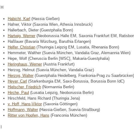
H
Habicht, Karl
(Hassia Gießen)
Hafner, Viktor (Saxonia Wien, Athesia Innsbruck)
Hallerbach, Dieter (Guestphalia Bonn)
Hartwig, Werner
(Neoborussia Halle EM, Saxonia Frankfurt EM, Ratisbon
Haßlauer (Bavaria Würzburg, Baruthia Erlangen)
Helfer, Christian
(Thuringia Leipzig EM, Lusatia, Rhenania Bonn)
Hemmeter, Walther (Suevia München, Vandalia Graz, Alemannia Wien)
Hepe, Wolf (Cheruscia Berlin [WSC], Makaria-Guestphalia)
Heringhaus, Werner
(Austria Frankfurt)
Herzog, Helmut (Suevia München, Vandalia Graz)
Herzog, Walter
(Guestphalia Heidelberg, Frankonia-Prag zu Saarbrücken
Heyer, Carl
(Starkenburgia EM, Saxo-Borussia, Borussia Bonn IdC)
Hielscher, Friedrich
(Normannia Berlin)
Hirche, Paul
(Lusatia Leipzig, Neoborussia Berlin)
Hirschfeld, Hans Richard (Thuringia Jena)
v. Hoff, Hans-Viktor
(Saxonia Göttingen)
Hoffmann, Walter
(Hassia-Gießen, Suevia-Straßburg)
Ritter von Hopfen, Hans
(Franconia München)
I