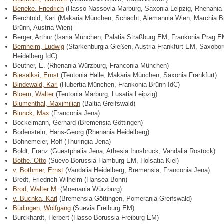
Beneke, Friedrich
(Hasso-Nassovia Marburg, Saxonia Leipzig, Rhenania 
Berchtold, Karl (Makaria München, Schacht, Alemannia Wien, Marchia Br
Brünn, Austria Wien)
Berger, Arthur (Isaria München, Palatia Straßburg EM, Frankonia Prag E
Bernheim, Ludwig
(Starkenburgia Gießen, Austria Frankfurt EM, Saxobor
Heidelberg IdC)
Beutner, E. (Rhenania Würzburg, Franconia München)
Biesalksi, Ernst
(Teutonia Halle, Makaria München, Saxonia Frankfurt)
Bindewald, Karl
(Hubertia München, Frankonia-Brünn IdC)
Bloem, Walter
(Teutonia Marburg, Lusatia Leipzig)
Blumenthal, Maximilian
(Baltia Greifswald)
Blunck, Max
(Franconia Jena)
Bockelmann, Gerhard (Bremensia Göttingen)
Bodenstein, Hans-Georg (Rhenania Heidelberg)
Bohnemeier, Rolf (Thuringia Jena)
Boldt, Franz (Guestphalia Jena, Athesia Innsbruck, Vandalia Rostock)
Bothe, Otto
(Suevo-Borussia Hamburg EM, Holsatia Kiel)
v. Bothmer, Ernst
(Vandalia Heidelberg, Bremensia, Franconia Jena)
Bredt, Friedrich Wilhelm (Hansea Bonn)
Brod, Walter M.
(Moenania Würzburg)
v. Buchka, Karl
(Bremensia Göttingen, Pomerania Greifswald)
Büdingen, Wolfgang
(Suevia Freiburg EM)
Burckhardt, Herbert (Hasso-Borussia Freiburg EM)