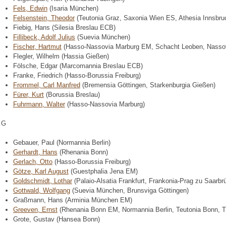
Fels, Edwin
(Isaria München)
Felsenstein, Theodor
(Teutonia Graz, Saxonia Wien ES, Athesia Innsbru
Fiebig, Hans (Silesia Breslau ECB)
Fillibeck, Adolf Julius
(Suevia München)
Fischer, Hartmut
(Hasso-Nassovia Marburg EM, Schacht Leoben, Nassovi
Flegler, Wilhelm (Hassia Gießen)
Fölsche, Edgar (Marcomannia Breslau ECB)
Franke, Friedrich (Hasso-Borussia Freiburg)
Frommel, Carl Manfred
(Bremensia Göttingen, Starkenburgia Gießen)
Fürer, Kurt
(Borussia Breslau)
Fuhrmann, Walter
(Hasso-Nassovia Marburg)
G
Gebauer, Paul (Normannia Berlin)
Gerhardt, Hans
(Rhenania Bonn)
Gerlach, Otto
(Hasso-Borussia Freiburg)
Götze, Karl August
(Guestphalia Jena EM)
Goldschmidt, Lothar
(Palaio-Alsatia Frankfurt, Frankonia-Prag zu Saarbr
Gottwald, Wolfgang
(Suevia München, Brunsviga Göttingen)
Graßmann, Hans (Arminia München EM)
Greeven, Ernst
(Rhenania Bonn EM, Normannia Berlin, Teutonia Bonn, Th
Grote, Gustav (Hansea Bonn)