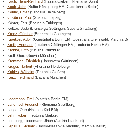
Koch, Hans-Reinhard
(Hassia Gießen, Rhenania Bonn)
Koch, John
(Baltia Königsberg EM, Guestphalia Berlin)
Köhler, Ernst
(Vandalia Heidelberg)
v. Körner, Paul
(Saxonia Leipzig)
Köster, Fritz (Borussia Tübingen)
Koltze, Bodo (Brunsviga Göttingen, Suevia Straßburg)
Kraaz, Günther
(Bremensia Göttingen)
Kraetzer, Adolf
(Guestphalia Bonn EM, Guestfalia Greifswald, Marchia Be
Kreth, Hermann
(Teutonia Göttingen EM, Teutonia Berlin EM)
Krohne, Otto
(Bavaria Würzburg)
Kroll, Gero (Suevia München)
Krommes, Friedrich
(Hannovera Göttingen)
Krüger, Herbert
(Rhenania Heidelberg)
Kuhles, Wilhelm
(Teutonia Gießen)
Kurz, Ferdinand
(Bavaria München)
L
Lademann, Emil
(Marchia Berlin EM)
Landfried, Friedrich
(Rhenania Straßburg)
Lange, Otto (Holsatia Kiel EM)
Lehr, Robert
(Teutonia Marburg)
Lemberg, Tiedemann-Ulrich (Austria Frankfurt)
Lepsius, Richard
(Hasso-Nassovia Marburg, Marchia Berlin)