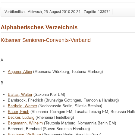
Veröffentlicht: Mittwoch, 25. August 2010 20:24
Zugriffe: 133974
Alphabetisches Verzeichnis
Kösener Senioren-Convents-Verband
A
Angerer, Albin
(Moenania Würzburg, Teutonia Marburg)
B
Ballas, Walter
(Saxonia Kiel EM)
Barnbrock, Friedrich (Brunsviga Göttingen, Franconia Hamburg)
Barthold, Werner
(Neoborussia Berlin, Silesia Breslau)
Bauer, Erich
(Rhenania Tübingen EM, Lusatia Leipzig EM, Borussia Hall
Becker, Ludwig
(Rhenania Heidelberg)
Begemann, Wilhelm
(Teutonia Marburg, Normannia Berlin EM)
Behrendt, Bernhard (Suevo-Borussia Hamburg)
Beisheim, Wolfram
(Normannia Berlin, Vandalia Graz)