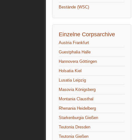
Bestände (WSC)
Einzelne Corpsarchive
Austria Frankfurt
Guestphalia Halle
Hannovera Göttingen
Holsatia Kiel
Lusatia Leipzig
Masovia Königsberg
Montania Clausthal
Rhenania Heidelberg
Starkenburgia Gießen
Teutonia Dresden
Teutonia Gießen