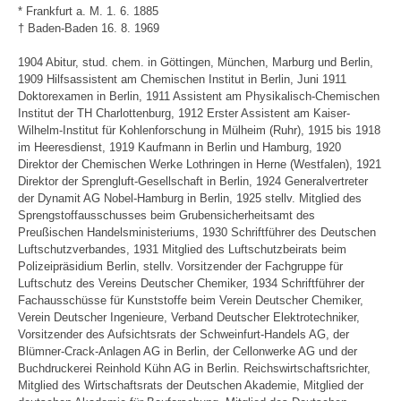
* Frankfurt a. M. 1. 6. 1885
† Baden-Baden 16. 8. 1969
1904 Abitur, stud. chem. in Göttingen, München, Marburg und Berlin,
1909 Hilfsassistent am Chemischen Institut in Berlin, Juni 1911
Doktorexamen in Berlin, 1911 Assistent am Physikalisch-Chemischen
Institut der TH Charlottenburg, 1912 Erster Assistent am Kaiser-
Wilhelm-Institut für Kohlenforschung in Mülheim (Ruhr), 1915 bis 1918
im Heeresdienst, 1919 Kaufmann in Berlin und Hamburg, 1920
Direktor der Chemischen Werke Lothringen in Herne (Westfalen), 1921
Direktor der Sprengluft-Gesellschaft in Berlin, 1924 Generalvertreter
der Dynamit AG Nobel-Hamburg in Berlin, 1925 stellv. Mitglied des
Sprengstoffausschusses beim Grubensicherheitsamt des
Preußischen Handelsministeriums, 1930 Schriftführer des Deutschen
Luftschutzverbandes, 1931 Mitglied des Luftschutzbeirats beim
Polizeipräsidium Berlin, stellv. Vorsitzender der Fachgruppe für
Luftschutz des Vereins Deutscher Chemiker, 1934 Schriftführer der
Fachausschüsse für Kunststoffe beim Verein Deutscher Chemiker,
Verein Deutscher Ingenieure, Verband Deutscher Elektrotechniker,
Vorsitzender des Aufsichtsrats der Schweinfurt-Handels AG, der
Blümner-Crack-Anlagen AG in Berlin, der Cellonwerke AG und der
Buchdruckerei Reinhold Kühn AG in Berlin. Reichswirtschaftsrichter,
Mitglied des Wirtschaftsrats der Deutschen Akademie, Mitglied der