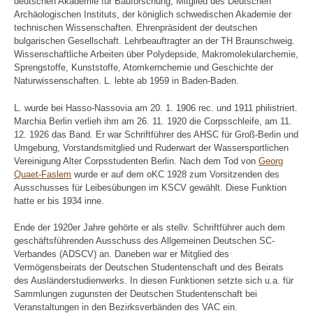
deutschen Akademie für Bauforschung, Mitglied des Deutschen
Archäologischen Instituts, der königlich schwedischen Akademie der
technischen Wissenschaften. Ehrenpräsident der deutschen
bulgarischen Gesellschaft. Lehrbeauftragter an der TH Braunschweig.
Wissenschaftliche Arbeiten über Polydepside, Makromolekularchemie,
Sprengstoffe, Kunststoffe, Atomkernchemie und Geschichte der
Naturwissenschaften. L. lebte ab 1959 in Baden-Baden.
L. wurde bei Hasso-Nassovia am 20. 1. 1906 rec. und 1911 philistriert.
Marchia Berlin verlieh ihm am 26. 11. 1920 die Corpsschleife, am 11.
12. 1926 das Band. Er war Schriftführer des AHSC für Groß-Berlin und
Umgebung, Vorstandsmitglied und Ruderwart der Wassersportlichen
Vereinigung Alter Corpsstudenten Berlin. Nach dem Tod von
Georg
Quaet-Faslem
wurde er auf dem oKC 1928 zum Vorsitzenden des
Ausschusses für Leibesübungen im KSCV gewählt. Diese Funktion
hatte er bis 1934 inne.
Ende der 1920er Jahre gehörte er als stellv. Schriftführer auch dem
geschäftsführenden Ausschuss des Allgemeinen Deutschen SC-
Verbandes (ADSCV) an. Daneben war er Mitglied des
Vermögensbeirats der Deutschen Studentenschaft und des Beirats
des Ausländerstudienwerks. In diesen Funktionen setzte sich u.a. für
Sammlungen zugunsten der Deutschen Studentenschaft bei
Veranstaltungen in den Bezirksverbänden des VAC ein.