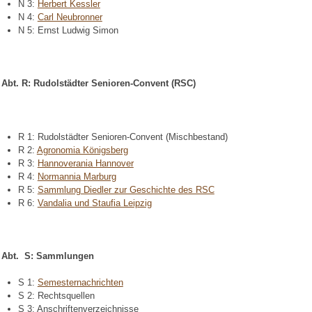
N 3:
Herbert Kessler
N 4:
Carl Neubronner
N 5: Ernst Ludwig Simon
Abt. R: Rudolstädter Senioren-Convent (RSC)
R 1: Rudolstädter Senioren-Convent (Mischbestand)
R 2:
Agronomia Königsberg
R 3:
Hannoverania Hannover
R 4:
Normannia Marburg
R 5:
Sammlung Diedler zur Geschichte des RSC
R 6:
Vandalia und Staufia Leipzig
Abt. S: Sammlungen
S 1:
Semesternachrichten
S 2: Rechtsquellen
S 3: Anschriftenverzeichnisse