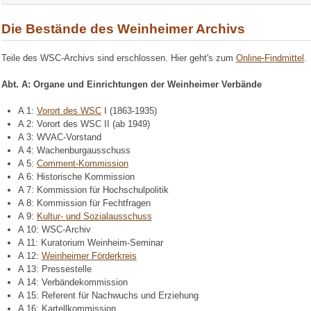
Die Bestände des Weinheimer Archivs
Teile des WSC-Archivs sind erschlossen. Hier geht's zum
Online-Findmittel
.
Abt. A: Organe und Einrichtungen der Weinheimer Verbände
A 1:
Vorort des WSC
I (1863-1935)
A 2: Vorort des WSC II (ab 1949)
A 3: WVAC-Vorstand
A 4: Wachenburgausschuss
A 5:
Comment-Kommission
A 6: Historische Kommission
A 7: Kommission für Hochschulpolitik
A 8: Kommission für Fechtfragen
A 9:
Kultur- und Sozialausschuss
A 10: WSC-Archiv
A 11: Kuratorium Weinheim-Seminar
A 12:
Weinheimer Förderkreis
A 13: Pressestelle
A 14: Verbändekommission
A 15: Referent für Nachwuchs und Erziehung
A 16: Kartellkommission