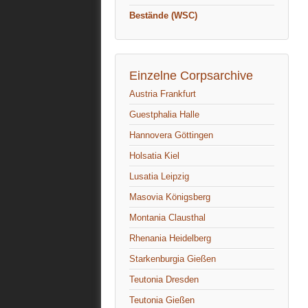
Bestände (WSC)
Einzelne Corpsarchive
Austria Frankfurt
Guestphalia Halle
Hannovera Göttingen
Holsatia Kiel
Lusatia Leipzig
Masovia Königsberg
Montania Clausthal
Rhenania Heidelberg
Starkenburgia Gießen
Teutonia Dresden
Teutonia Gießen