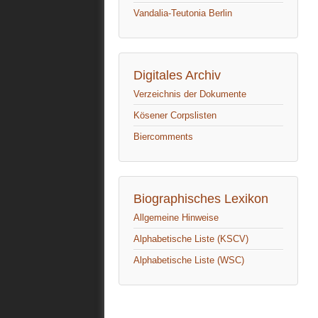
Vandalia-Teutonia Berlin
Digitales Archiv
Verzeichnis der Dokumente
Kösener Corpslisten
Biercomments
Biographisches Lexikon
Allgemeine Hinweise
Alphabetische Liste (KSCV)
Alphabetische Liste (WSC)