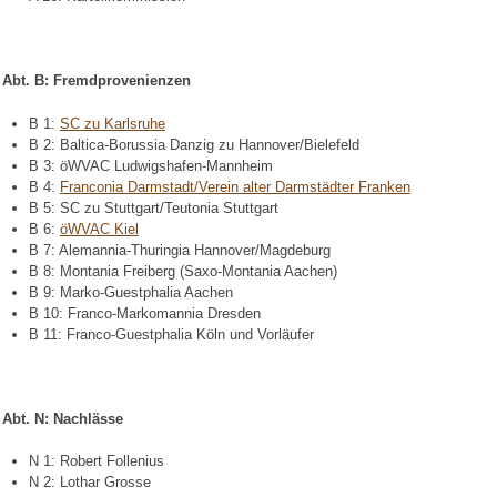
Abt. B: Fremdprovenienzen
B 1:
SC zu Karlsruhe
B 2: Baltica-Borussia Danzig zu Hannover/Bielefeld
B 3: öWVAC Ludwigshafen-Mannheim
B 4:
Franconia Darmstadt/Verein alter Darmstädter Franken
B 5: SC zu Stuttgart/Teutonia Stuttgart
B 6:
öWVAC Kiel
B 7: Alemannia-Thuringia Hannover/Magdeburg
B 8: Montania Freiberg (Saxo-Montania Aachen)
B 9: Marko-Guestphalia Aachen
B 10: Franco-Markomannia Dresden
B 11: Franco-Guestphalia Köln und Vorläufer
Abt. N: Nachlässe
N 1: Robert Follenius
N 2: Lothar Grosse