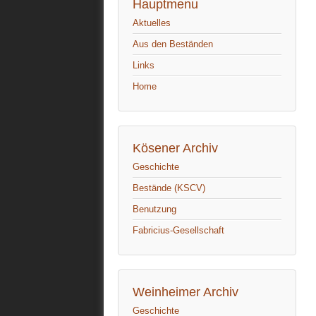
Hauptmenu
Aktuelles
Aus den Beständen
Links
Home
Kösener Archiv
Geschichte
Bestände (KSCV)
Benutzung
Fabricius-Gesellschaft
Weinheimer Archiv
Geschichte