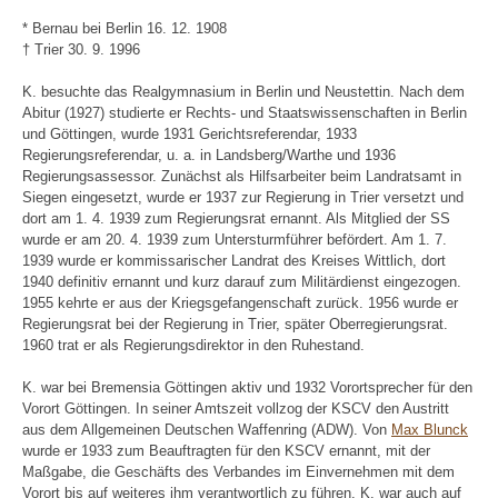
* Bernau bei Berlin 16. 12. 1908
† Trier 30. 9. 1996
K. besuchte das Realgymnasium in Berlin und Neustettin. Nach dem
Abitur (1927) studierte er Rechts- und Staatswissenschaften in Berlin
und Göttingen, wurde 1931 Gerichtsreferendar, 1933
Regierungsreferendar, u. a. in Landsberg/Warthe und 1936
Regierungsassessor. Zunächst als Hilfsarbeiter beim Landratsamt in
Siegen eingesetzt, wurde er 1937 zur Regierung in Trier versetzt und
dort am 1. 4. 1939 zum Regierungsrat ernannt. Als Mitglied der SS
wurde er am 20. 4. 1939 zum Untersturmführer befördert. Am 1. 7.
1939 wurde er kommissarischer Landrat des Kreises Wittlich, dort
1940 definitiv ernannt und kurz darauf zum Militärdienst eingezogen.
1955 kehrte er aus der Kriegsgefangenschaft zurück. 1956 wurde er
Regierungsrat bei der Regierung in Trier, später Oberregierungsrat.
1960 trat er als Regierungsdirektor in den Ruhestand.
K. war bei Bremensia Göttingen aktiv und 1932 Vorortsprecher für den
Vorort Göttingen. In seiner Amtszeit vollzog der KSCV den Austritt
aus dem Allgemeinen Deutschen Waffenring (ADW). Von
Max Blunck
wurde er 1933 zum Beauftragten für den KSCV ernannt, mit der
Maßgabe, die Geschäfts des Verbandes im Einvernehmen mit dem
Vorort bis auf weiteres ihm verantwortlich zu führen. K. war auch auf