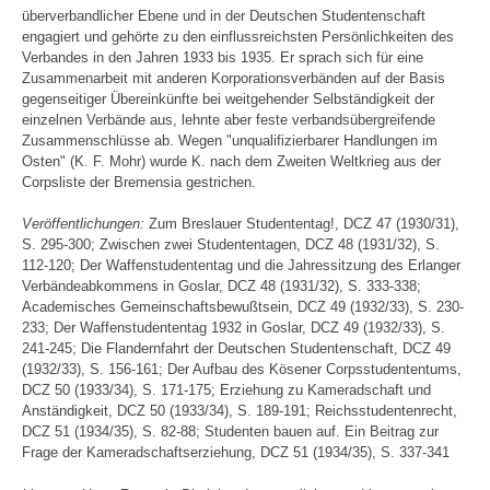
überverbandlicher Ebene und in der Deutschen Studentenschaft
engagiert und gehörte zu den einflussreichsten Persönlichkeiten des
Verbandes in den Jahren 1933 bis 1935. Er sprach sich für eine
Zusammenarbeit mit anderen Korporationsverbänden auf der Basis
gegenseitiger Übereinkünfte bei weitgehender Selbständigkeit der
einzelnen Verbände aus, lehnte aber feste verbandsübergreifende
Zusammenschlüsse ab. Wegen "unqualifizierbarer Handlungen im
Osten" (K. F. Mohr) wurde K. nach dem Zweiten Weltkrieg aus der
Corpsliste der Bremensia gestrichen.
Veröffentlichungen:
Zum Breslauer Studententag!, DCZ 47 (1930/31),
S. 295-300; Zwischen zwei Studententagen, DCZ 48 (1931/32), S.
112-120; Der Waffenstudententag und die Jahressitzung des Erlanger
Verbändeabkommens in Goslar, DCZ 48 (1931/32), S. 333-338;
Academisches Gemeinschaftsbewußtsein, DCZ 49 (1932/33), S. 230-
233; Der Waffenstudententag 1932 in Goslar, DCZ 49 (1932/33), S.
241-245; Die Flandernfahrt der Deutschen Studentenschaft, DCZ 49
(1932/33), S. 156-161; Der Aufbau des Kösener Corpsstudententums,
DCZ 50 (1933/34), S. 171-175; Erziehung zu Kameradschaft und
Anständigkeit, DCZ 50 (1933/34), S. 189-191; Reichsstudentenrecht,
DCZ 51 (1934/35), S. 82-88; Studenten bauen auf. Ein Beitrag zur
Frage der Kameradschaftserziehung, DCZ 51 (1934/35), S. 337-341