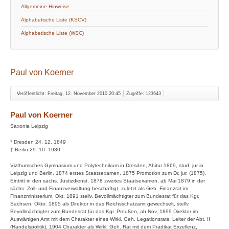
Allgemeine Hinweise
Alphabetische Liste (KSCV)
Alphabetische Liste (WSC)
Paul von Koerner
Veröffentlicht: Freitag, 12. November 2010 20:45
Zugriffe: 123643
Paul von Koerner
Saxonia Leipzig
* Dresden 24. 12. 1849
† Berlin 29. 10. 1930
Vizthumsches Gymnasium und Polytechnikum in Dresden, Abitur 1869, stud. jur in
Leipzig und Berlin, 1874 erstes Staatsexamen, 1875 Promotion zum Dr. jur. (1875),
Eintritt in den sächs. Justizdienst, 1878 zweites Staatsexamen, ab Mai 1879 in der
sächs. Zoll- und Finanzverwaltung beschäftigt, zuletzt als Geh. Finanzrat im
Finanzministerium, Okt. 1891 stellv. Bevollmächtigter zum Bundesrat für das Kgr.
Sachsen, Okto. 1895 als Direktor in das Reichsschatzamt gewechselt, stellv.
Bevollmächtigter zum Bundesrat für das Kgr. Preußen, ab Nov, 1899 Direktor im
Auswärtigen Amt mit dem Charakter eines Wirkl. Geh. Legationsrats, Leiter der Abt. II
(Handelspolitik), 1904 Charakter als Wirkl. Geh. Rat mit dem Prädikat Exzellenz,