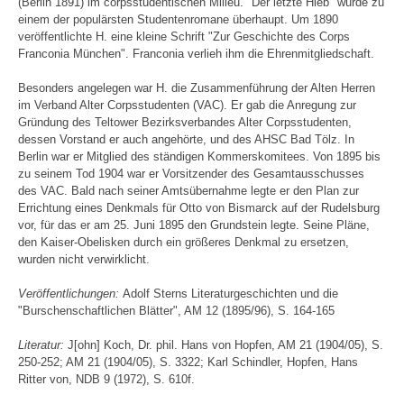
(Berlin 1891) im corpsstudentischen Milieu. "Der letzte Hieb" wurde zu
einem der populärsten Studentenromane überhaupt. Um 1890
veröffentlichte H. eine kleine Schrift "Zur Geschichte des Corps
Franconia München". Franconia verlieh ihm die Ehrenmitgliedschaft.
Besonders angelegen war H. die Zusammenführung der Alten Herren
im Verband Alter Corpsstudenten (VAC). Er gab die Anregung zur
Gründung des Teltower Bezirksverbandes Alter Corpsstudenten,
dessen Vorstand er auch angehörte, und des AHSC Bad Tölz. In
Berlin war er Mitglied des ständigen Kommerskomitees. Von 1895 bis
zu seinem Tod 1904 war er Vorsitzender des Gesamtausschusses
des VAC. Bald nach seiner Amtsübernahme legte er den Plan zur
Errichtung eines Denkmals für Otto von Bismarck auf der Rudelsburg
vor, für das er am 25. Juni 1895 den Grundstein legte. Seine Pläne,
den Kaiser-Obelisken durch ein größeres Denkmal zu ersetzen,
wurden nicht verwirklicht.
Veröffentlichungen:
Adolf Sterns Literaturgeschichten und die
"Burschenschaftlichen Blätter", AM 12 (1895/96), S. 164-165
Literatur:
J[ohn] Koch, Dr. phil. Hans von Hopfen, AM 21 (1904/05), S.
250-252; AM 21 (1904/05), S. 3322; Karl Schindler, Hopfen, Hans
Ritter von, NDB 9 (1972), S. 610f.