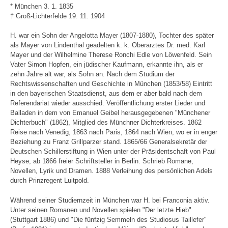
* München 3. 1. 1835
† Groß-Lichterfelde 19. 11. 1904
H. war ein Sohn der Angelotta Mayer (1807-1880), Tochter des später
als Mayer von Lindenthal geadelten k. k. Oberarztes Dr. med. Karl
Mayer und der Wilhelmine Therese Ronchi Edle von Löwenfeld. Sein
Vater Simon Hopfen, ein jüdischer Kaufmann, erkannte ihn, als er
zehn Jahre alt war, als Sohn an. Nach dem Studium der
Rechtswissenschaften und Geschichte in München (1853/58) Eintritt
in den bayerischen Staatsdienst, aus dem er aber bald nach dem
Referendariat wieder ausschied. Veröffentlichung erster Lieder und
Balladen in dem von Emanuel Geibel herausgegebenen "Münchener
Dichterbuch" (1862), Mitglied des Münchner Dichterkreises. 1862
Reise nach Venedig, 1863 nach Paris, 1864 nach Wien, wo er in enger
Beziehung zu Franz Grillparzer stand. 1865/66 Generalsekretär der
Deutschen Schillerstiftung in Wien unter der Präsidentschaft von Paul
Heyse, ab 1866 freier Schriftsteller in Berlin. Schrieb Romane,
Novellen, Lyrik und Dramen. 1888 Verleihung des persönlichen Adels
durch Prinzregent Luitpold.
Während seiner Studiernzeit in München war H. bei Franconia aktiv.
Unter seinen Romanen und Novellen spielen "Der letzte Hieb"
(Stuttgart 1886) und "Die fünfzig Semmeln des Studiosus Taillefer"