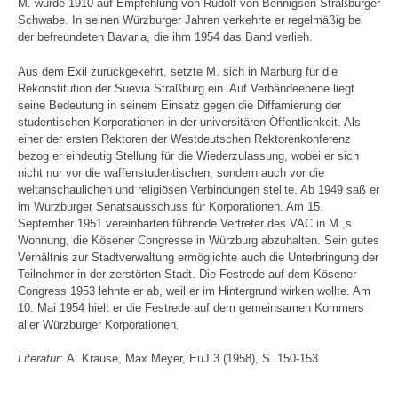
M. wurde 1910 auf Empfehlung von Rudolf von Bennigsen Straßburger
Schwabe. In seinen Würzburger Jahren verkehrte er regelmäßig bei
der befreundeten Bavaria, die ihm 1954 das Band verlieh.
Aus dem Exil zurückgekehrt, setzte M. sich in Marburg für die
Rekonstitution der Suevia Straßburg ein. Auf Verbändeebene liegt
seine Bedeutung in seinem Einsatz gegen die Diffamierung der
studentischen Korporationen in der universitären Öffentlichkeit. Als
einer der ersten Rektoren der Westdeutschen Rektorenkonferenz
bezog er eindeutig Stellung für die Wiederzulassung, wobei er sich
nicht nur vor die waffenstudentischen, sondern auch vor die
weltanschaulichen und religiösen Verbindungen stellte. Ab 1949 saß er
im Würzburger Senatsausschuss für Korporationen. Am 15.
September 1951 vereinbarten führende Vertreter des VAC in M.,s
Wohnung, die Kösener Congresse in Würzburg abzuhalten. Sein gutes
Verhältnis zur Stadtverwaltung ermöglichte auch die Unterbringung der
Teilnehmer in der zerstörten Stadt. Die Festrede auf dem Kösener
Congress 1953 lehnte er ab, weil er im Hintergrund wirken wollte. Am
10. Mai 1954 hielt er die Festrede auf dem gemeinsamen Kommers
aller Würzburger Korporationen.
Literatur:
A. Krause, Max Meyer, EuJ 3 (1958), S. 150-153