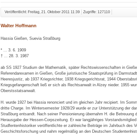
Veröffentlicht: Freitag, 21. Oktober 2011 11:39
Zugriffe: 127110
Walter Hoffmann
Hassia Gießen, Suevia Straßburg
* ... 3. 6. 1909
† ... 28. 3. 1987
ab SS 1927 Studium der Mathematik, später Rechtswissenschaften in Gieße
Referendarexamen in Gießen, Große juristiusche Staatsprüfung in Darmstadt.
Heeresjustiz, ab 1937 Kriegsrichter, 1938 Kriegsgerichtsrat, 1944 Oberstabs
Kriegsgefangenschaft ließ er sich als Rechtsanwalt in Alzey nieder. 1955 wu
Oberstsstatsanwalt.
H. wurde 1927 bei Hassia renonciert und im gleichen Jahr recipiert. Im Som
dritte Charge. Im Wintersemester 1928/29 wurde er zur Unterstützung der d
Straßburg entsandt. Nach seiner Pensionierung übernahm H. die Betreuung d
Herausgabe der Hessen-Corpszeitung. Er war langjähriges Vorstandsmitglie
Studfentenhistoriker veröffentlichte er zahlreiche Beiträge im Jahrbuch des V
Geschichtsforschung und nahm regelmäßig an den Deutschen Studentenhistor