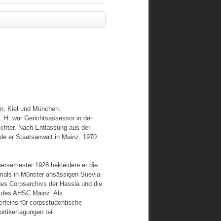
n, Kiel und München.
 H. war Gerichtsassessor in der
richter. Nach Entlassung aus der
rde er Staatsanwalt in Mainz, 1970
mersemester 1928 bekleidete er die
amals in Münster ansässigen Suevia-
es Corpsarchivs der Hassia und die
d des AHSC Mainz. Als
erfeins für corpsstudentische
tikertagungen teil.