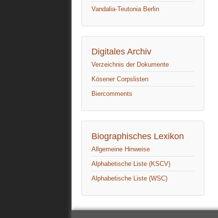
Vandalia-Teutonia Berlin
Digitales Archiv
Verzeichnis der Dokumente
Kösener Corpslisten
Biercomments
Biographisches Lexikon
Allgemeine Hinweise
Alphabetische Liste (KSCV)
Alphabetische Liste (WSC)