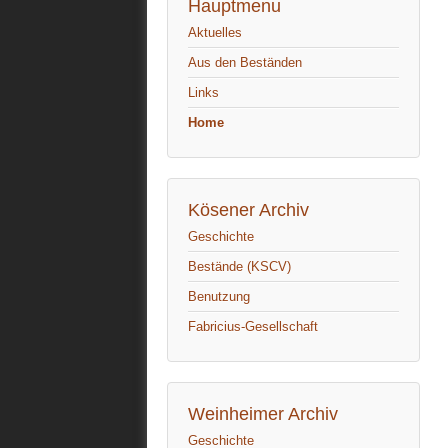
Hauptmenu
Aktuelles
Aus den Beständen
Links
Home
Kösener Archiv
Geschichte
Bestände (KSCV)
Benutzung
Fabricius-Gesellschaft
Weinheimer Archiv
Geschichte