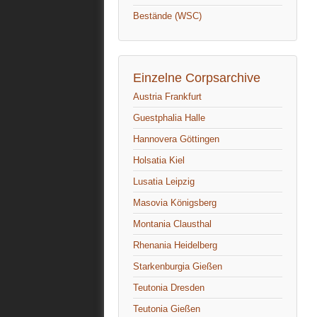
Bestände (WSC)
Einzelne Corpsarchive
Austria Frankfurt
Guestphalia Halle
Hannovera Göttingen
Holsatia Kiel
Lusatia Leipzig
Masovia Königsberg
Montania Clausthal
Rhenania Heidelberg
Starkenburgia Gießen
Teutonia Dresden
Teutonia Gießen