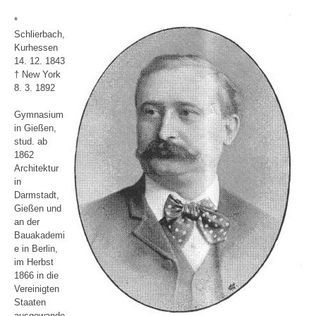
*
Schlierbach,
Kurhessen
14. 12. 1843
† New York
8. 3. 1892
Gymnasium
in Gießen,
stud. ab
1862
Architektur
in
Darmstadt,
Gießen und
an der
Bauakademi
e in Berlin,
im Herbst
1866 in die
Vereinigten
Staaten
ausgewande