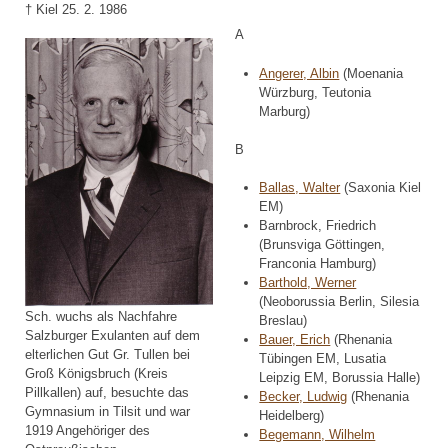
† Kiel 25. 2. 1986
A
Angerer, Albin
(Moenania
Würzburg, Teutonia
Marburg)
B
Ballas, Walter
(Saxonia Kiel
EM)
Barnbrock, Friedrich
(Brunsviga Göttingen,
Franconia Hamburg)
Barthold, Werner
(Neoborussia Berlin, Silesia
Sch. wuchs als Nachfahre
Breslau)
Salzburger Exulanten auf dem
Bauer, Erich
(Rhenania
elterlichen Gut Gr. Tullen bei
Tübingen EM, Lusatia
Groß Königsbruch (Kreis
Leipzig EM, Borussia Halle)
Pillkallen) auf, besuchte das
Becker, Ludwig
(Rhenania
Gymnasium in Tilsit und war
Heidelberg)
1919 Angehöriger des
Begemann, Wilhelm