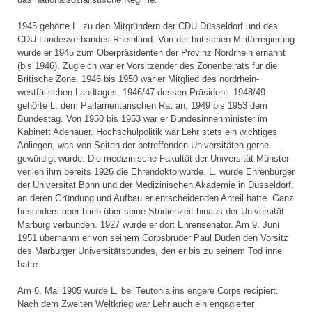
1945 gehörte L. zu den Mitgründern der CDU Düsseldorf und des
CDU-Landesverbandes Rheinland. Von der britischen Militärregierung
wurde er 1945 zum Oberpräsidenten der Provinz Nordrhein ernannt
(bis 1946). Zugleich war er Vorsitzender des Zonenbeirats für die
Britische Zone. 1946 bis 1950 war er Mitglied des nordrhein-
westfälischen Landtages, 1946/47 dessen Präsident. 1948/49
gehörte L. dem Parlamentarischen Rat an, 1949 bis 1953 dem
Bundestag. Von 1950 bis 1953 war er Bundesinnenminister im
Kabinett Adenauer. Hochschulpolitik war Lehr stets ein wichtiges
Anliegen, was von Seiten der betreffenden Universitäten gerne
gewürdigt wurde. Die medizinische Fakultät der Universität Münster
verlieh ihm bereits 1926 die Ehrendoktorwürde. L. wurde Ehrenbürger
der Universität Bonn und der Medizinischen Akademie in Düsseldorf,
an deren Gründung und Aufbau er entscheidenden Anteil hatte. Ganz
besonders aber blieb über seine Studienzeit hinaus der Universität
Marburg verbunden. 1927 wurde er dort Ehrensenator. Am 9. Juni
1951 übernahm er von seinem Corpsbruder Paul Duden den Vorsitz
des Marburger Universitätsbundes, den er bis zu seinem Tod inne
hatte.
Am 6. Mai 1905 wurde L. bei Teutonia ins engere Corps recipiert.
Nach dem Zweiten Weltkrieg war Lehr auch ein engagierter