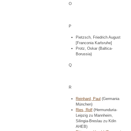
O
P
Pietzsch, Friedrich August
[Franconia Karlsruhe]
Protz, Oskar (Baltica-
Borussia)
Q
R
Reinhard, Paul
(Germania
München)
Ries, Rolf
(Hermunduria-
Leipzig zu Mannheim,
Silingia-Breslau zu Köln
AHEB)