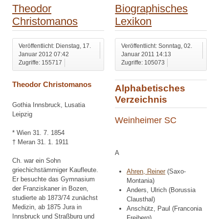
Theodor
Biographisches
Christomanos
Lexikon
Veröffentlicht: Dienstag, 17.
Veröffentlicht: Sonntag, 02.
Januar 2012 07:42
Januar 2011 14:13
Zugriffe: 155717
Zugriffe: 105073
Theodor Christomanos
Alphabetisches
Verzeichnis
Gothia Innsbruck, Lusatia
Leipzig
Weinheimer SC
* Wien 31. 7. 1854
† Meran 31. 1. 1911
A
Ch. war ein Sohn
griechichstämmiger Kaufleute.
Ahren, Reiner
(Saxo-
Er besuchte das Gymnasium
Montania)
der Franziskaner in Bozen,
Anders, Ulrich (Borussia
studierte ab 1873/74 zunächst
Clausthal)
Medizin, ab 1875 Jura in
Anschütz, Paul (Franconia
Innsbruck und Straßburg und
Freiberg)