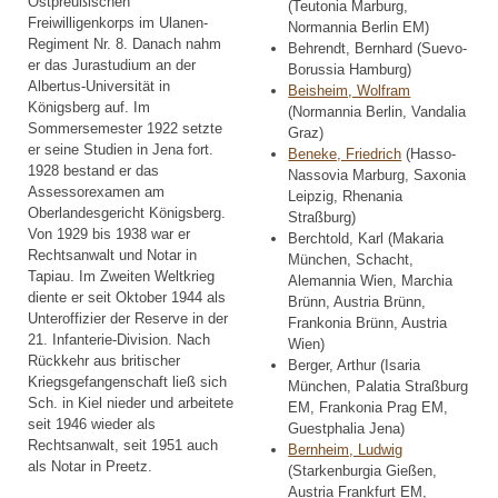
Ostpreußischen
(Teutonia Marburg,
Freiwilligenkorps im Ulanen-
Normannia Berlin EM)
Regiment Nr. 8. Danach nahm
Behrendt, Bernhard (Suevo-
er das Jurastudium an der
Borussia Hamburg)
Albertus-Universität in
Beisheim, Wolfram
Königsberg auf. Im
(Normannia Berlin, Vandalia
Sommersemester 1922 setzte
Graz)
er seine Studien in Jena fort.
Beneke, Friedrich
(Hasso-
1928 bestand er das
Nassovia Marburg, Saxonia
Assessorexamen am
Leipzig, Rhenania
Oberlandesgericht Königsberg.
Straßburg)
Von 1929 bis 1938 war er
Berchtold, Karl (Makaria
Rechtsanwalt und Notar in
München, Schacht,
Tapiau. Im Zweiten Weltkrieg
Alemannia Wien, Marchia
diente er seit Oktober 1944 als
Brünn, Austria Brünn,
Unteroffizier der Reserve in der
Frankonia Brünn, Austria
21. Infanterie-Division. Nach
Wien)
Rückkehr aus britischer
Berger, Arthur (Isaria
Kriegsgefangenschaft ließ sich
München, Palatia Straßburg
Sch. in Kiel nieder und arbeitete
EM, Frankonia Prag EM,
seit 1946 wieder als
Guestphalia Jena)
Rechtsanwalt, seit 1951 auch
Bernheim, Ludwig
als Notar in Preetz.
(Starkenburgia Gießen,
Austria Frankfurt EM,