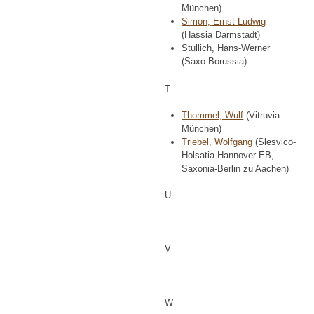
München)
Simon, Ernst Ludwig
(Hassia Darmstadt)
Stullich, Hans-Werner
(Saxo-Borussia)
T
Thommel, Wulf
(Vitruvia
München)
Triebel, Wolfgang
(Slesvico-
Holsatia Hannover EB,
Saxonia-Berlin zu Aachen)
U
V
W