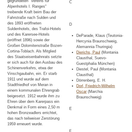
gegründeten "Vereins für
C
Alpenhotels I. Ranges"
treibende Kraft beim Bau der
Fahrstraße nach Sulden und
des 1893 eröffneten
D
Suldenhotels, des Trafoi-Hotels
und des Karersee-Hotels
DeParade, Klaus (Teutonia-
(eröffnet 1896) sowie der
Hercynia Braunschweig,
Großen Dolomitenstraße Bozen-
Alemannia-Thuringia)
Cortina-Toblach. Als Mitglied
Dierichs, Paul
(Montania
des Staatseisenbahnrats setzte
Clausthal, Suevo-
er sich auch für den Ausbau des
Guestphalia München)
Schinenverkehrs, etwa der
Diestel, Paul (Montania
Vinschgaubahn, ein. Er starb
Clausthal)
1911 und wurde auf dem
Dörrenberg, E. H.
Stadtfriedhof von Meran in
Dorl, Friedrich-Wilhelm
einem kommunalen Ehrengrab
Oscar
(Marchia
beigesetzt. 1912 wurde ihm zu
Braunschweig)
Ehren über dem Karerpass ein
Denkmal in Form eines 2,50 m
E
hohen Bronzeadlers errichtet,
das nach teilweiser Zerstörung
1959 erneuert wurde.
F