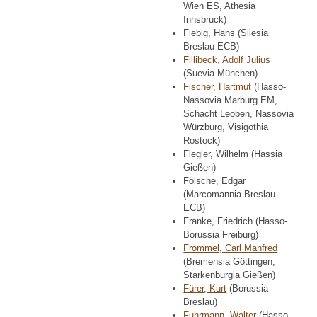
Wien ES, Athesia
Innsbruck)
Fiebig, Hans (Silesia
Breslau ECB)
Fillibeck, Adolf Julius
(Suevia München)
Fischer, Hartmut
(Hasso-
Nassovia Marburg EM,
Schacht Leoben, Nassovia
Würzburg, Visigothia
Rostock)
Flegler, Wilhelm (Hassia
Gießen)
Fölsche, Edgar
(Marcomannia Breslau
ECB)
Franke, Friedrich (Hasso-
Borussia Freiburg)
Frommel, Carl Manfred
(Bremensia Göttingen,
Starkenburgia Gießen)
Fürer, Kurt
(Borussia
Breslau)
Fuhrmann, Walter
(Hasso-