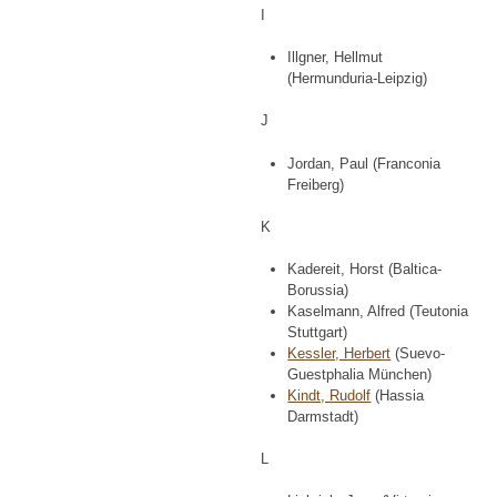
I
Illgner, Hellmut
(Hermunduria-Leipzig)
J
Jordan, Paul (Franconia
Freiberg)
K
Kadereit, Horst (Baltica-
Borussia)
Kaselmann, Alfred (Teutonia
Stuttgart)
Kessler, Herbert
(Suevo-
Guestphalia München)
Kindt, Rudolf
(Hassia
Darmstadt)
L