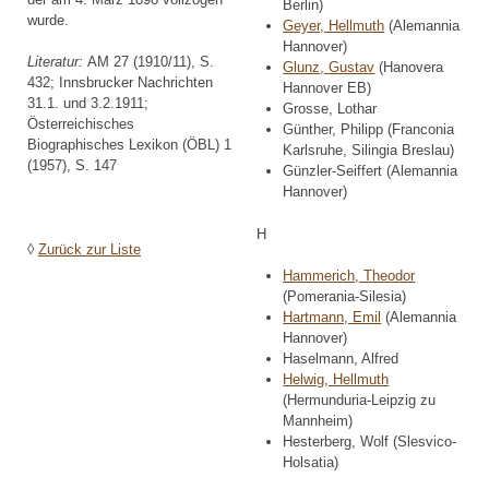
Berlin)
wurde.
Geyer, Hellmuth
(Alemannia
Hannover)
Literatur:
AM 27 (1910/11), S.
Glunz, Gustav
(Hanovera
432; Innsbrucker Nachrichten
Hannover EB)
31.1. und 3.2.1911;
Grosse, Lothar
Österreichisches
Günther, Philipp (Franconia
Biographisches Lexikon (ÖBL) 1
Karlsruhe, Silingia Breslau)
(1957), S. 147
Günzler-Seiffert (Alemannia
Hannover)
H
◊
Zurück zur Liste
Hammerich, Theodor
(Pomerania-Silesia)
Hartmann, Emil
(Alemannia
Hannover)
Haselmann, Alfred
Helwig, Hellmuth
(Hermunduria-Leipzig zu
Mannheim)
Hesterberg, Wolf (Slesvico-
Holsatia)