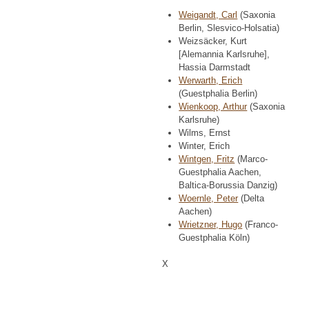
Weigandt, Carl
(Saxonia
Berlin, Slesvico-Holsatia)
Weizsäcker, Kurt
[Alemannia Karlsruhe],
Hassia Darmstadt
Werwarth, Erich
(Guestphalia Berlin)
Wienkoop, Arthur
(Saxonia
Karlsruhe)
Wilms, Ernst
Winter, Erich
Wintgen, Fritz
(Marco-
Guestphalia Aachen,
Baltica-Borussia Danzig)
Woernle, Peter
(Delta
Aachen)
Wrietzner, Hugo
(Franco-
Guestphalia Köln)
X