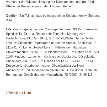
Verfechter der Wiederzulassung der Korporationen und trat für die
Pflege der Beziehungen zu den Universitäten ein.
Quellen:
Ein Teilnachlass befindet sich im Kösener Archiv (Bestand
B 6).
Literatur
: Corpszeitung der Marburger Teutonen 8/1956; Hermann v.
Spindler: Dr. Dr. h. c. Robert Lehr Teutoniae Marburg zum
Gedächtnisse, DCZ 57 (1956), S. 168-170;Walter Hensel: Robert
Lehr, in: Christliche Demokraten der ersten Stunde, Bonn 1966, S.
211-241; Pinkerneil: Robert Lehr †, Mitteilungen Marburger
Universitäsbund 1/1957, S. 1; Eleonore Sent:, Dr. Robert Lehr 1883-
1956. Findbuch zu seinem Nachlass im Stadtarchiv Düsseldorf,.
Düsseldorf 2006; Dies.: Dr. Robert Lehr (20.8.1883-13.10.1956).
Düsseldorfer Oberbürgermeister, Oberpräsident der Nord-
Rheinprovinz und Bundesinnenminister, in: Düsseldorfer Jahrbuch.
Beiträge zur Geschichte des Niederrheins 78 (2008), S. 88-115.
◊
Zurück zur Liste