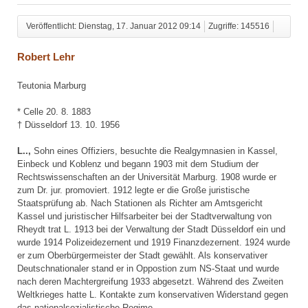
Veröffentlicht: Dienstag, 17. Januar 2012 09:14
Zugriffe: 145516
Robert Lehr
Teutonia Marburg
* Celle 20. 8. 1883
† Düsseldorf 13. 10. 1956
L..,
Sohn eines Offiziers, besuchte die Realgymnasien in Kassel,
Einbeck und Koblenz und begann 1903 mit dem Studium der
Rechtswissenschaften an der Universität Marburg. 1908 wurde er
zum Dr. jur. promoviert. 1912 legte er die Große juristische
Staatsprüfung ab. Nach Stationen als Richter am Amtsgericht
Kassel und juristischer Hilfsarbeiter bei der Stadtverwaltung von
Rheydt trat L. 1913 bei der Verwaltung der Stadt Düsseldorf ein und
wurde 1914 Polizeidezernent und 1919 Finanzdezernent. 1924 wurde
er zum Oberbürgermeister der Stadt gewählt. Als konservativer
Deutschnationaler stand er in Oppostion zum NS-Staat und wurde
nach deren Machtergreifung 1933 abgesetzt. Während des Zweiten
Weltkrieges hatte L. Kontakte zum konservativen Widerstand gegen
das nationalsozialistische Regime.