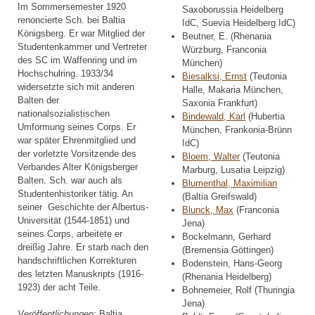
Im Sommersemester 1920
Saxoborussia Heidelberg
renoncierte Sch. bei Baltia
IdC, Suevia Heidelberg IdC)
Königsberg. Er war Mitglied der
Beutner, E. (Rhenania
Studentenkammer und Vertreter
Würzburg, Franconia
des SC im Waffenring und im
München)
Hochschulring. 1933/34
Biesalksi, Ernst
(Teutonia
widersetzte sich mit anderen
Halle, Makaria München,
Balten der
Saxonia Frankfurt)
nationalsozialistischen
Bindewald, Karl
(Hubertia
Umformung seines Corps. Er
München, Frankonia-Brünn
war später Ehrenmitglied und
IdC)
der vorletzte Vorsitzende des
Bloem, Walter
(Teutonia
Verbandes Alter Königsberger
Marburg, Lusatia Leipzig)
Balten. Sch. war auch als
Blumenthal, Maximilian
Studentenhistoriker tätig. An
(Baltia Greifswald)
seiner Geschichte der Albertus-
Blunck, Max
(Franconia
Universität (1544-1851) und
Jena)
seines Corps, arbeitete er
Bockelmann, Gerhard
dreißig Jahre. Er starb nach den
(Bremensia Göttingen)
handschriftlichen Korrekturen
Bodenstein, Hans-Georg
des letzten Manuskripts (1916-
(Rhenania Heidelberg)
1923) der acht Teile.
Bohnemeier, Rolf (Thuringia
Jena)
Veröffentlichungen:
Baltia