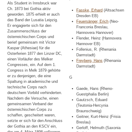
Als Student in Innsbruck war
Ch. 1873 bei Gothia aktiv
Fasske, Erhard
(Altsachsen
geworden. 1875 erhielt er auch
Dresden EB)
das Band der Lusatia Leipzig.
Feuersänger, Erich
(Neo-
Er engagierte sich für den
Franconia Breslau,
Zusammenschluss der
Hannovera Hannover)
österreichischen Corps und
Flender, Heinz (Hannovera
berief gemeinsam mit Victor
Hannover EB)
Kaspar (Athesiae) für die
Follenius, R. (Rhenania
Osterferien 1877 den Linzer DC,
Darmstadt)
einen Vorläufer des Melker
Freyberg, Hans
(Rhenania
Congresses, ein. Auf dem 1.
Darmstadt)
Congress in Melk 1879 gehörte
er zu denjenigen, die eine
G
Spaltung in akademische und
technische Corps nach
Gaede, Hans (Rheno-
deutschem Vorbild verhinderten.
Guestphalia Berlin)
Nachdem die Versuche, einen
Gautzsch, Eduard
gemeinsamen Verband der
(Teutonia-Hercynia
österreichischen Corps zu
Braunschweig)
schaffen, gescheitert waren,
Geitner, Kurt-Heinz (Frisia
setzte er sich für den Anschluss
Breslau)
der Gothia an den KSCV ein,
Gerloff, Helmuth (Saxonia
der am 4. März 1898 vollzogen