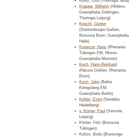
Klonz, Otto (Thuringia Jena)
Knappe, Wilhelm
(Hildeso-
Guestphalia Göttingen,
Thuringia Leipzig)
Knecht, Günter
(Starkenburgia Gießen,
Borussia Bonn, Guestphalia
Halle)
Knoerzer, Hans
(Rhenania
Tübingen EM, Rheno-
Guestphalia Münster)
Koch, Hans-Reinhard
(Hassia Gießen, Rhenania
Bonn)
Koch, John
(Baltia
Königsberg EM,
Guestphalia Berlin)
Köhler, Ernst
(Vandalia
Heidelberg)
v. Körner, Paul
(Saxonia
Leipzig)
Köster, Fritz (Borussia
Tübingen)
Koltze, Bodo (Brunsviga