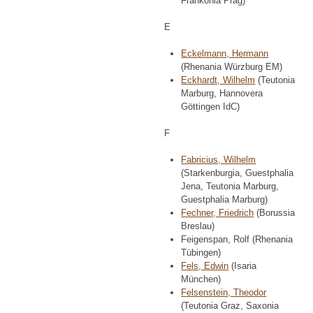
Frankonia Prag)
E
Eckelmann, Hermann
(Rhenania Würzburg EM)
Eckhardt, Wilhelm
(Teutonia
Marburg, Hannovera
Göttingen IdC)
F
Fabricius, Wilhelm
(Starkenburgia, Guestphalia
Jena, Teutonia Marburg,
Guestphalia Marburg)
Fechner, Friedrich
(Borussia
Breslau)
Feigenspan, Rolf (Rhenania
Tübingen)
Fels, Edwin
(Isaria
München)
Felsenstein, Theodor
(Teutonia Graz, Saxonia