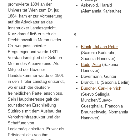
promovierte 1884 an der
Askevold, Harald
Universität Wien zum Dr. jur.
(Alemannia Karlsruhe)
1884 kam er zur Vorbereitung
auf die Advokatur an das
Innsbrucker Landesgericht.
Kurz darauf ließ er sich als
B
Rechtsanwalt in Meran nieder.
Ch. war passionierter
Blank, Johann Peter
Bergsteiger und wurde 1891
(Saxonia Karlsruhe,
Vorstandsmitglied der Sektion
Saxonia Hannover)
Meran des Alpenvereins. Als
Bode, Aute
(Saxonia
Mitglied der Bozener
Hannover)
Handelskammer wurde er 1901
Bovermann, Günter
in den Tiroler Landtag entsandt,
Brandt, H. (Saxonia Berlin)
wo er sich der deutsch-
Büscher, Carl-Heinrich
freiheitlichen Partei anschloss.
(Suevo Salingia
Sein Hauptinteresse galt der
München/Suevo-
touristischen Erschließung
Guestphalia, Franconia
Südtirols mit dem Ausbau der
Braunschweig, Normannia
Verkehrsinfrastruktur und der
Hannover)
Schaffung von
Logiermöglichkeiten. Er war als
Präsident des von ihm