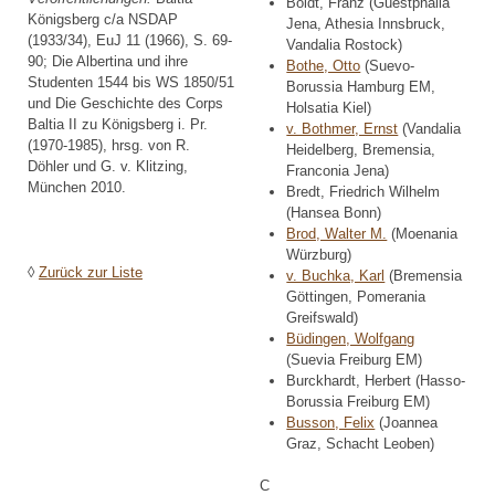
Boldt, Franz (Guestphalia
Königsberg c/a NSDAP
Jena, Athesia Innsbruck,
(1933/34), EuJ 11 (1966), S. 69-
Vandalia Rostock)
90; Die Albertina und ihre
Bothe, Otto
(Suevo-
Studenten 1544 bis WS 1850/51
Borussia Hamburg EM,
und Die Geschichte des Corps
Holsatia Kiel)
Baltia II zu Königsberg i. Pr.
v. Bothmer, Ernst
(Vandalia
(1970-1985), hrsg. von R.
Heidelberg, Bremensia,
Döhler und G. v. Klitzing,
Franconia Jena)
München 2010.
Bredt, Friedrich Wilhelm
(Hansea Bonn)
Brod, Walter M.
(Moenania
Würzburg)
◊
Zurück zur Liste
v. Buchka, Karl
(Bremensia
Göttingen, Pomerania
Greifswald)
Büdingen, Wolfgang
(Suevia Freiburg EM)
Burckhardt, Herbert (Hasso-
Borussia Freiburg EM)
Busson, Felix
(Joannea
Graz, Schacht Leoben)
C