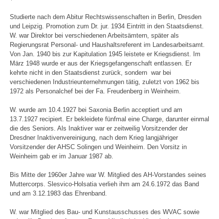
Studierte nach dem Abitur Rechtswissenschaften in Berlin, Dresden
und Leipzig. Promotion zum Dr. jur. 1934 Eintritt in den Staatsdienst.
W. war Direktor bei verschiedenen Arbeitsämtern, später als
Regierungsrat Personal- und Haushaltsreferent im Landesarbeitsamt.
Von Jan. 1940 bis zur Kapitulation 1945 leistete er Kriegsdienst. Im
März 1948 wurde er aus der Kriegsgefangenschaft entlassen. Er
kehrte nicht in den Staatsdienst zurück, sondern war bei
verschiedenen Industrieunternehmungen tätig, zuletzt von 1962 bis
1972 als Personalchef bei der Fa. Freudenberg in Weinheim.
W. wurde am 10.4.1927 bei Saxonia Berlin acceptiert und am
13.7.1927 recipiert. Er bekleidete fünfmal eine Charge, darunter einmal
die des Seniors. Als Inaktiver war er zeitweilig Vorsitzender der
Dresdner Inaktivenvereinigung, nach dem Krieg langjähriger
Vorsitzender der AHSC Solingen und Weinheim. Den Vorsitz in
Weinheim gab er im Januar 1987 ab.
Bis Mitte der 1960er Jahre war W. Mitglied des AH-Vorstandes seines
Muttercorps. Slesvico-Holsatia verlieh ihm am 24.6.1972 das Band
und am 3.12.1983 das Ehrenband.
W. war Mitglied des Bau- und Kunstausschusses des WVAC sowie