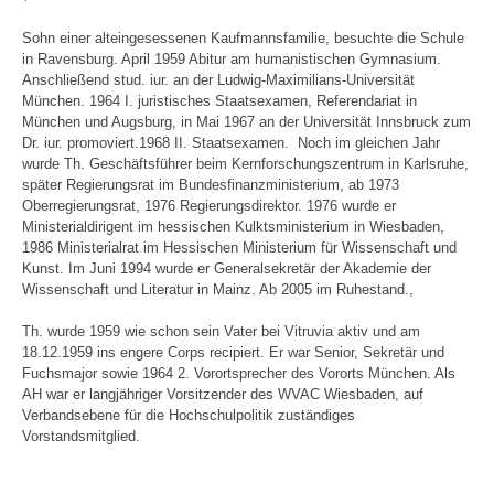
Sohn einer alteingesessenen Kaufmannsfamilie, besuchte die Schule
in Ravensburg. April 1959 Abitur am humanistischen Gymnasium.
Anschließend stud. iur. an der Ludwig-Maximilians-Universität
München. 1964 I. juristisches Staatsexamen, Referendariat in
München und Augsburg, in Mai 1967 an der Universität Innsbruck zum
Dr. iur. promoviert.1968 II. Staatsexamen. Noch im gleichen Jahr
wurde Th. Geschäftsführer beim Kernforschungszentrum in Karlsruhe,
später Regierungsrat im Bundesfinanzministerium, ab 1973
Oberregierungsrat, 1976 Regierungsdirektor. 1976 wurde er
Ministerialdirigent im hessischen Kulktsministerium in Wiesbaden,
1986 Ministerialrat im Hessischen Ministerium für Wissenschaft und
Kunst. Im Juni 1994 wurde er Generalsekretär der Akademie der
Wissenschaft und Literatur in Mainz. Ab 2005 im Ruhestand.,
Th. wurde 1959 wie schon sein Vater bei Vitruvia aktiv und am
18.12.1959 ins engere Corps recipiert. Er war Senior, Sekretär und
Fuchsmajor sowie 1964 2. Vorortsprecher des Vororts München. Als
AH war er langjähriger Vorsitzender des WVAC Wiesbaden, auf
Verbandsebene für die Hochschulpolitik zuständiges
Vorstandsmitglied.