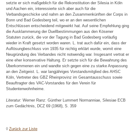
setzte er sich maßgeblich für die Rekonstitution der Silesia in Köln
und Aachen ein, interessierte sich aber auch für die
Verbandsgeschicke und nahm an den Zusammenkünften der Corps in
Bonn und Bad Godesberg teil, wo er an den wesentlichen
Entschlüssen entscheidend mitgewirkt hat. Auf seine Empfehlung ging
die Ausklammerung der Duellbestimmungen aus den Kösener
Statuten zurück, die vor der Tagung in Bad Godesberg vorläufig
wieder in Kraft gesetzt worden waren. L. trat auch dafür ein, dass der
Auflösungbeschluss von 1935 für nichtig erklärt wurde, womit eine
Neugründung des Verbandes nicht notwendig war. Insgesamt vertrat er
eine eher konservative Haltung. Er setzte sich für die Bewahrung des
Überkommenen ein und wandte sich gegen eine zu starke Anpassung
an den Zeitgeist. L. war langjähriges Vorstandsmitglied des AHSC
Köln, Vertreter des GBZ Rheinprovinz im Gesamtausschuss sowie
Beauftragter des VAC-Vorstandes für den Verein für
Studentenwohnheime.
Literatur:
Werner Ranz: Günther Lummert Normanniae, Silesiae ECB
zum Gedächtnis, DCZ 69 (1968), S. 359
◊
Zurück zur Liste