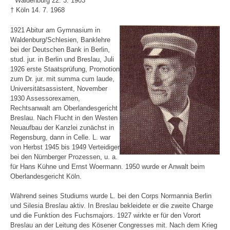
* Waldenburg 22. 3. 1903
† Köln 14. 7. 1968
1921 Abitur am Gymnasium in
Waldenburg/Schlesien, Banklehre
bei der Deutschen Bank in Berlin,
stud. jur. in Berlin und Breslau, Juli
1926 erste Staatsprüfung, Promotion
zum Dr. jur. mit summa cum laude,
Universitätsassistent, November
1930 Assessorexamen,
Rechtsanwalt am Oberlandesgericht
Breslau. Nach Flucht in den Westen
Neuaufbau der Kanzlei zunächst in
Regensburg, dann in Celle. L. war
von Herbst 1945 bis 1949 Verteidiger
bei den Nürnberger Prozessen, u. a.
für Hans Kühne und Ernst Woermann. 1950 wurde er Anwalt beim
Oberlandesgericht Köln.
Während seines Studiums wurde L. bei den Corps Normannia Berlin
und Silesia Breslau aktiv. In Breslau bekleidete er die zweite Charge
und die Funktion des Fuchsmajors. 1927 wirkte er für den Vorort
Breslau an der Leitung des Kösener Congresses mit. Nach dem Krieg