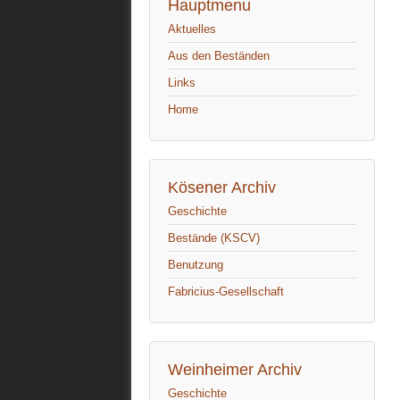
Hauptmenu
Aktuelles
Aus den Beständen
Links
Home
Kösener Archiv
Geschichte
Bestände (KSCV)
Benutzung
Fabricius-Gesellschaft
Weinheimer Archiv
Geschichte