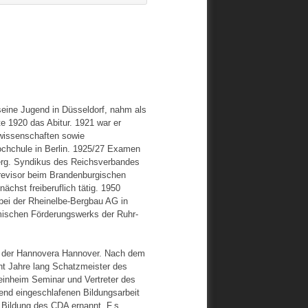
eine Jugend in Düsseldorf, nahm als
e 1920 das Abitur. 1921 war er
wissenschaften sowie
hochchule in Berlin. 1925/27 Examen
erg. Syndikus des Reichsverbandes
revisor beim Brandenburgischen
chst freiberuflich tätig. 1950
bei der Rheinelbe-Bergbau AG in
mischen Förderungswerks der Ruhr-
nd der Hannovera Hannover. Nach dem
cht Jahre lang Schatzmeister des
einheim Seminar und Vertreter des
end eingeschlafenen Bildungsarbeit
 Bildung des CDA ernannt. F.s