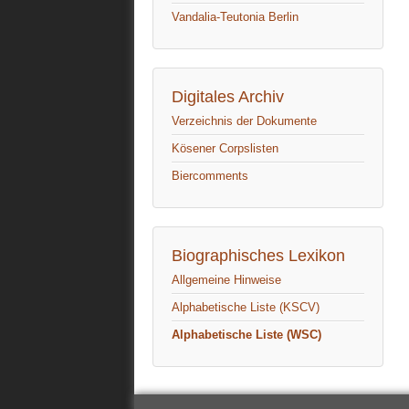
Vandalia-Teutonia Berlin
Digitales Archiv
Verzeichnis der Dokumente
Kösener Corpslisten
Biercomments
Biographisches Lexikon
Allgemeine Hinweise
Alphabetische Liste (KSCV)
Alphabetische Liste (WSC)