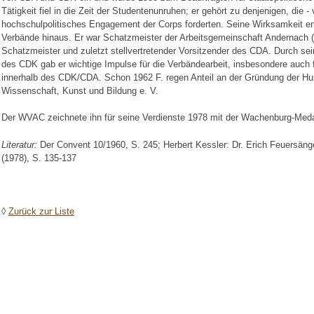
Tätigkeit fiel in die Zeit der Studentenunruhen; er gehört zu denjenigen, die - 
hochschulpolitisches Engagement der Corps forderten. Seine Wirksamkeit ent
Verbände hinaus. Er war Schatzmeister der Arbeitsgemeinschaft Andernach 
Schatzmeister und zuletzt stellvertretender Vorsitzender des CDA. Durch s
des CDK gab er wichtige Impulse für die Verbändearbeit, insbesondere auch fü
innerhalb des CDK/CDA. Schon 1962 F. regen Anteil an der Gründung der Hum
Wissenschaft, Kunst und Bildung e. V.
Der WVAC zeichnete ihn für seine Verdienste 1978 mit der Wachenburg-Medai
Literatur:
Der Convent 10/1960, S. 245; Herbert Kessler: Dr. Erich Feuersä
(1978), S. 135-137
◊
Zurück zur Liste