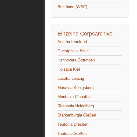
Bestände (WSC)
Einzelne Corpsarchive
Austria Frankfurt
Guestphalia Halle
Hannovera Göttingen
Holsatia Kiel
Lusatia Leipzig
Masovia Königsberg
Montania Clausthal
Rhenania Heidelberg
Starkenburgia Gießen
Teutonia Dresden
Teutonia Gießen