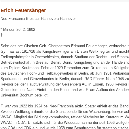
Erich Feuersänger
Neo-Franconia Breslau, Hannovera Hannover
* Minden 26. 2. 1902
† ...
Sohn des preußischen Geh. Oberpostrats Edmund Feuersänger, verbrachte s
Gymnasiast 1917/18 als Kriegsfreiwilliger am Ersten Weltkrieg teil und macht
Freikorpskämpfer in Oberschlesien, danach Studium der Rechts- und Staats
Betriebswirtschaft in Breslau, Berlin, Bonn, Königsberg und an der Handels
zum Diplom-Kaufmann. Februar 1929 Promotion zum Dr. rer. pol. in Königsb
des Deutschen Hoch- und Tiefbaugewerbes in Berlin, ab Juni 1931 Verbands
Sparkassen- und Giroverbandes in Berlin, danach RAD-Führer. Nach 1945 zunä
Revisor bei der Hauptverwaltung der Gelsenberg AG in Essen, 1958 Revisor 
Gelsenkirchen. Nach Eintritt in den Ruhestand war F. am Aufbau des Akade
Universität Bochum beteiligt.
F. war von 1922 bis 1924 bei Neo-Franconia aktiv. Später erhielt er das Ba
Zweiten Weltkrieg initiierte er die Stuhlspende für die Wachenburg. Er war a
WVAC, Mitglied der Bildungskommission, tätiger Miarbeiter im Kuratorium W
WVAC im CDA. Er setzte sich für die Wiederaufnahme der seit 1956 weitgeh
von CDA und CDK ein und wurde 1958 zum Beauftragten für staatspolitische