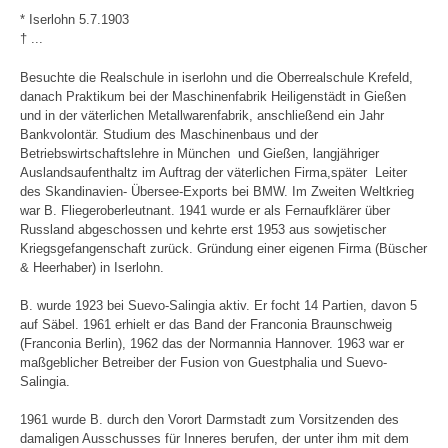
* Iserlohn 5.7.1903
† ...
Besuchte die Realschule in iserlohn und die Oberrealschule Krefeld,
danach Praktikum bei der Maschinenfabrik Heiligenstädt in Gießen
und in der väterlichen Metallwarenfabrik, anschließend ein Jahr
Bankvolontär. Studium des Maschinenbaus und der
Betriebswirtschaftslehre in München und Gießen, langjähriger
Auslandsaufenthaltz im Auftrag der väterlichen Firma,später Leiter
des Skandinavien- Übersee-Exports bei BMW. Im Zweiten Weltkrieg
war B. Fliegeroberleutnant. 1941 wurde er als Fernaufklärer über
Russland abgeschossen und kehrte erst 1953 aus sowjetischer
Kriegsgefangenschaft zurück. Gründung einer eigenen Firma (Büscher
& Heerhaber) in Iserlohn.
B. wurde 1923 bei Suevo-Salingia aktiv. Er focht 14 Partien, davon 5
auf Säbel. 1961 erhielt er das Band der Franconia Braunschweig
(Franconia Berlin), 1962 das der Normannia Hannover. 1963 war er
maßgeblicher Betreiber der Fusion von Guestphalia und Suevo-
Salingia.
1961 wurde B. durch den Vorort Darmstadt zum Vorsitzenden des
damaligen Ausschusses für Inneres berufen, der unter ihm mit dem