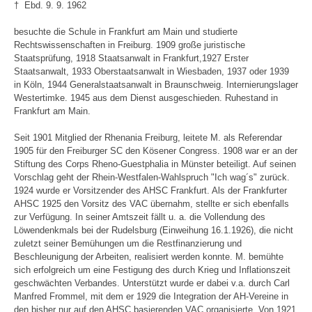
† Ebd. 9. 9. 1962
besuchte die Schule in Frankfurt am Main und studierte
Rechtswissenschaften in Freiburg. 1909 große juristische
Staatsprüfung, 1918 Staatsanwalt in Frankfurt,1927 Erster
Staatsanwalt, 1933 Oberstaatsanwalt in Wiesbaden, 1937 oder 1939
in Köln, 1944 Generalstaatsanwalt in Braunschweig. Internierungslager
Westertimke. 1945 aus dem Dienst ausgeschieden. Ruhestand in
Frankfurt am Main.
Seit 1901 Mitglied der Rhenania Freiburg, leitete M. als Referendar
1905 für den Freiburger SC den Kösener Congress. 1908 war er an der
Stiftung des Corps Rheno-Guestphalia in Münster beteiligt. Auf seinen
Vorschlag geht der Rhein-Westfalen-Wahlspruch "Ich wag´s" zurück.
1924 wurde er Vorsitzender des AHSC Frankfurt. Als der Frankfurter
AHSC 1925 den Vorsitz des VAC übernahm, stellte er sich ebenfalls
zur Verfügung. In seiner Amtszeit fällt u. a. die Vollendung des
Löwendenkmals bei der Rudelsburg (Einweihung 16.1.1926), die nicht
zuletzt seiner Bemühungen um die Restfinanzierung und
Beschleunigung der Arbeiten, realisiert werden konnte. M. bemühte
sich erfolgreich um eine Festigung des durch Krieg und Inflationszeit
geschwächten Verbandes. Unterstützt wurde er dabei v.a. durch Carl
Manfred Frommel, mit dem er 1929 die Integration der AH-Vereine in
den bisher nur auf den AHSC basierenden VAC organisierte. Von 1921