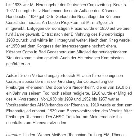
bis 1933 war M. Herausgeber der Deutschen Corpszeitung. Bereits
1927 besorgte Fritz Nachreiner die erste Auflage des Kösener
Handbuchs, 1930 gab Otto Gerlach die Neuauflage der Kösener
Corpslisten heraus. An beiden Projekten hat M. maßgeblich
mitgewirkt. Entgegen der sonstigen Praxis wurde er 1930 auf weitere
fünf Jahre gewählt. Er trat nach der Einführung des Führerprinzips
1933 zurück und wirkte im Hintergrund weiter. Nach dem Krieg wurde
er 1950 auf dem Kongress der Interessengemeinschaft ehem.
Kösener Corps in Bad Godesberg zum Mitglied der neugegründeten
Statutenkommission gewählt. Auch der Historischen Kommission
gehörte er an.
Außer für den Verband engagierte sich M. auch für seine eigenen
Corps, insbesondere mit der Gründung der Corpszeitung der
Freiburger Rhenanen "Der Bote vom Niederrhein", die er von 1910 bis
ein Jahr vor seinem Tod noch selbst redigierte. 1910 wurde er Mitglied
des AH-Vorstands. Von1930 bis 1939 und 1952 bis 1957 war er
Vorsitzender des AH-Verbandes der Rhenania. 1919 wurde er dort zum
Ehrenmitglied ernannt, 1939 zum Ehrenvorsitzenden des Vereins Alter
Freiburger Rhenanen. Der AHSC Frankfurt am Main ernannte ihn
ebenfalls zum Ehrenvorsitzenden.
Literatur:
Linden: Werner Meißner Rhenaniae Freiburg EM, Rheno-