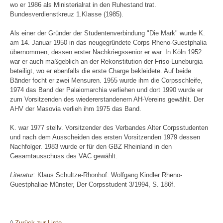
wo er 1986 als Ministerialrat in den Ruhestand trat.
Bundesverdienstkreuz 1.Klasse (1985).
Als einer der Gründer der Studentenverbindung "Die Mark" wurde K.
am 14. Januar 1950 in das neugegründete Corps Rheno-Guestphalia
übernommen, dessen erster Nachkriegssenior er war. In Köln 1952
war er auch maßgeblich an der Rekonstitution der Friso-Luneburgia
beteiligt, wo er ebenfalls die erste Charge bekleidete. Auf beide
Bänder focht er zwei Mensuren. 1955 wurde ihm die Corpsschleife,
1974 das Band der Palaiomarchia verliehen und dort 1990 wurde er
zum Vorsitzenden des wiedererstandenern AH-Vereins gewählt. Der
AHV der Masovia verlieh ihm 1975 das Band.
K. war 1977 stellv. Vorsitzender des Verbandes Alter Corpsstudenten
und nach dem Ausscheiden des ersten Vorsitzenden 1979 dessen
Nachfolger. 1983 wurde er für den GBZ Rheinland in den
Gesamtausschuss des VAC gewählt.
Literatur:
Klaus Schultze-Rhonhof: Wolfgang Kindler Rheno-
Guestphaliae Münster, Der Corpsstudent 3/1994, S. 186f.
◊
Zurück zur Liste