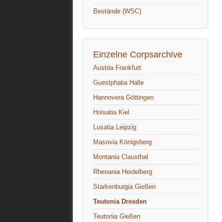
Bestände (WSC)
Einzelne Corpsarchive
Austria Frankfurt
Guestphalia Halle
Hannovera Göttingen
Holsatia Kiel
Lusatia Leipzig
Masovia Königsberg
Montania Clausthal
Rhenania Heidelberg
Starkenburgia Gießen
Teutonia Dresden
Teutonia Gießen