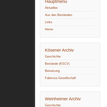
Hauptmenu
Aktuelles
Aus den Beständen
Links
Home
Kösener Archiv
Geschichte
Bestände (KSCV)
Benutzung
Fabricius-Gesellschaft
Weinheimer Archiv
Geschichte