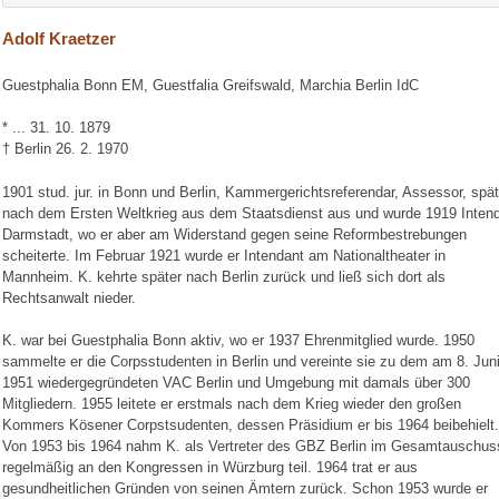
Adolf Kraetzer
Guestphalia Bonn EM, Guestfalia Greifswald, Marchia Berlin IdC
* ... 31. 10. 1879
† Berlin 26. 2. 1970
1901 stud. jur. in Bonn und Berlin, Kammergerichtsreferendar, Assessor, später
nach dem Ersten Weltkrieg aus dem Staatsdienst aus und wurde 1919 Inten
Darmstadt, wo er aber am Widerstand gegen seine Reformbestrebungen
scheiterte. Im Februar 1921 wurde er Intendant am Nationaltheater in
Mannheim. K. kehrte später nach Berlin zurück und ließ sich dort als
Rechtsanwalt nieder.
K. war bei Guestphalia Bonn aktiv, wo er 1937 Ehrenmitglied wurde. 1950
sammelte er die Corpsstudenten in Berlin und vereinte sie zu dem am 8. Jun
1951 wiedergegründeten VAC Berlin und Umgebung mit damals über 300
Mitgliedern. 1955 leitete er erstmals nach dem Krieg wieder den großen
Kommers Kösener Corpstsudenten, dessen Präsidium er bis 1964 beibehielt.
Von 1953 bis 1964 nahm K. als Vertreter des GBZ Berlin im Gesamtauschus
regelmäßig an den Kongressen in Würzburg teil. 1964 trat er aus
gesundheitlichen Gründen von seinen Ämtern zurück. Schon 1953 wurde er