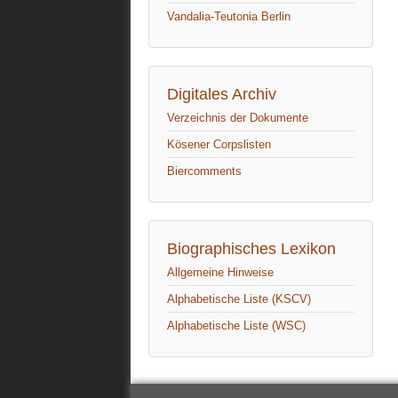
Vandalia-Teutonia Berlin
Digitales Archiv
Verzeichnis der Dokumente
Kösener Corpslisten
Biercomments
Biographisches Lexikon
Allgemeine Hinweise
Alphabetische Liste (KSCV)
Alphabetische Liste (WSC)