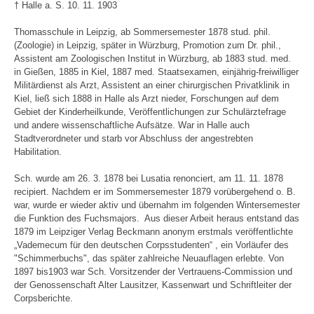
† Halle a. S. 10. 11. 1903
Thomasschule in Leipzig, ab Sommersemester 1878 stud. phil.
(Zoologie) in Leipzig, später in Würzburg, Promotion zum Dr. phil.,
Assistent am Zoologischen Institut in Würzburg, ab 1883 stud. med.
in Gießen, 1885 in Kiel, 1887 med. Staatsexamen, einjährig-freiwilliger
Militärdienst als Arzt, Assistent an einer chirurgischen Privatklinik in
Kiel, ließ sich 1888 in Halle als Arzt nieder, Forschungen auf dem
Gebiet der Kinderheilkunde, Veröffentlichungen zur Schulärztefrage
und andere wissenschaftliche Aufsätze. War in Halle auch
Stadtverordneter und starb vor Abschluss der angestrebten
Habilitation.
Sch. wurde am 26. 3. 1878 bei Lusatia renonciert, am 11. 11. 1878
recipiert. Nachdem er im Sommersemester 1879 vorübergehend o. B.
war, wurde er wieder aktiv und übernahm im folgenden Wintersemester
die Funktion des Fuchsmajors. Aus dieser Arbeit heraus entstand das
1879 im Leipziger Verlag Beckmann anonym erstmals veröffentlichte
„Vademecum für den deutschen Corpsstudenten“ , ein Vorläufer des
"Schimmerbuchs", das später zahlreiche Neuauflagen erlebte. Von
1897 bis1903 war Sch. Vorsitzender der Vertrauens-Commission und
der Genossenschaft Alter Lausitzer, Kassenwart und Schriftleiter der
Corpsberichte.