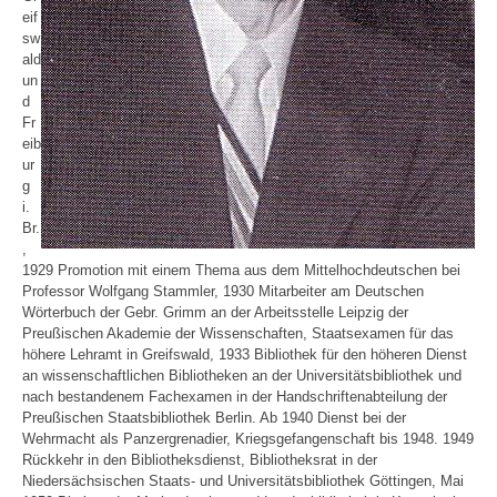
eif
sw
ald
un
d
Fr
eib
ur
g
i.
Br.
,
1929 Promotion mit einem Thema aus dem Mittelhochdeutschen bei
Professor Wolfgang Stammler, 1930 Mitarbeiter am Deutschen
Wörterbuch der Gebr. Grimm an der Arbeitsstelle Leipzig der
Preußischen Akademie der Wissenschaften, Staatsexamen für das
höhere Lehramt in Greifswald, 1933 Bibliothek für den höheren Dienst
an wissenschaftlichen Bibliotheken an der Universitätsbibliothek und
nach bestandenem Fachexamen in der Handschriftenabteilung der
Preußischen Staatsbibliothek Berlin. Ab 1940 Dienst bei der
Wehrmacht als Panzergrenadier, Kriegsgefangenschaft bis 1948. 1949
Rückkehr in den Bibliotheksdienst, Bibliotheksrat in der
Niedersächsischen Staats- und Universitätsbibliothek Göttingen, Mai