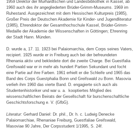
1959 Direktor der Murhardtschen und Landesbibliothek in Kassel, ab
1960 auch des ihr angegliederten Brüder-Grimm-Museums. 1969 im
Ruhestand. Ausgezeichnet mit dem Hessischen Kulturpreis (1985),
Großer Preis der Deutschen Akademie für Kinder- und Jugendliteratur
(1985), Ehrendoktor der Gesamthochschule Kassel, Brüder-Grimm-
Medaille der Akademie der Wissenschaften in Göttingen; Ehrenring
der Stadt Hann. Münden.
D. wurde a, 17. 11. 1923 bei Palaiomarchia, dem Corps seines Vaters,
recipiert. 1925 wurde er in Freiburg auch bei der befreundeten
Rhenania aktiv und bekleidete dort die zweite Charge. Bei Guestfalia
Greifswald war er in mehr als hundert Partien Sekundant und focht
eine Partie auf ihre Farben. 1961 erhielt er die Schleife und 1965 das
Band des Corps Guestphalia Bonn und Greifswald zu Bonn. Masovia
verlieh ihm 1960 das vierte Band. D. engagierte sich auch als
Studentenhistoriker und war u. a. kooptiertes Mitglied des
wissenschaftlichen Beirats der Gesellschaft für burschenschaftliche
Geschichtsforschung e. V. (GfbG).
Literatur:
Gerhard Daniel: Dr. phil., Dr. h. c. Ludwig Denecke
Palaiomarchiae, Rhenaniae Freiburg, Guestfaliae Greifswald,
Masoviae 90 Jahre, Der Corpsstudent 1/1995, S. 24f.