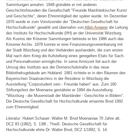
Sammlungen annahm. 1948 gründete er mit anderen
Geschichtsfreunden die Gesellschaft "Freunde Mainfränkischer Kunst
und Geschichte", deren Ehrenmitglied der später wurde. Im Dezember
1976 wurde er zum Vorsitzender der "Deutschen Gesellschaft für
Hochschulkunde" gewählt und übernahm von
Albin Angerer
die Leitung
des Instituts für Hochschulkunde (IfH) an der Universität Würzburg.
Als Kustos der Kösener Sammlungen betreute er bis 1986 auch das
Kösener Archiv. 1978 konnte er eine Finanzierungsvereinbarung mit
der Stadt Würzburg und den Verbänden aushandeln, die zum ersten
Mal nach dem Krieg die Aufstellung eines geregelten Etats für Sach-
und Personalkosten ermöglichte. In seine Amtszeit fiel auch der
Umzug des Instituts aus der Domerschulstraße in das neue
Bibliotheksgebäude am Hubland. 1981 richtete er in den Räumen des
Bayerischen Staatsarchivs in der Residenz in Würzburg die
Ausstellung "Corpsstudent sein - Freunde haben" aus. Zum 180
Stiftungsfest der Moenania gestaltete er 1994 die Ausstellung
"Würzburg - die Musenstadt der Mainländer - Geschichte in Bildern".
Die Deutsche Gesellschaft für Hochschulkunde ernannte Brod 1992
zum Ehrenmitglied.
Literatur:
Hubert Schauer: Walter M. Brod Moenaniae 70 Jahre alt,
DCZ 83 (1982), S. 138f.; Theiß: Deutsche Gesellschaft für
Hochschulkunde ehrte Dr. Walter Brod, DCZ 1/1992, S. 14.