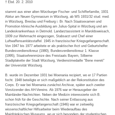
† Ebd. 20. 2. 2010
stammt aus einer alten Würzburger Fischer- und Schifferfamilie, 1931
Abitur am Neuen Gymnasium in Würzburg, ab WS 1931/32 stud. med.
in Würzburg, Breslau und Freiburg i. Br. Nach Staatsexamen und
Promotion klinische Ausbildung am Julius-Spital in Würzburg und am
Landeskrankenhaus in Detmold. Landarztassistent in Maroldsweisach,
1939 zur Wehrmacht eingezogen, Stabsarzt und Chef einer
Luftwaffensanitätsstaffel. 1945 in französischer Kriegsgefangenschaft.
Von 1947 bis 1977 arbeitete er als praktischer Arzt und Geburtshelfer.
Bundesverdienstkreuz (1980), Bundesverdienstkreuz 1. Klasse
(1995), Staatsehrenmünze des Freistaats Bayern, Silberne
Stadtplakette der Stadt Würzburg, Verdienstmedaille "Bene mereti"
der Universität Würzburg.
B. wurde im Dezember 1931 bei Moenania recipiert, wo er 17 Partien
focht. 1948 beteiligte er sich maßgeblich an der Rekonstitution des
Corps. Er war bei Moenania zunächst Archivar, später auch zweiter
Vorsitzender des AH-Vereins. Ab 1976 war er Herausgeber der
Mainländer-Nachrichten. Neben der Medizin interessierte sich B.
schon früh für die Geschichte. Nach seiner Entlassung aus
französischer Kriegsgefangenschaft (1946) war er zeitweilig
wissenschaftlicher Hilfsarbeiter beim Wiederaufbau des
Mainfränkischen Museums, wo er sich besonders der studentischen