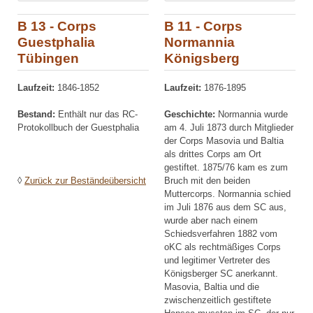
B 13 - Corps
B 11 - Corps
Guestphalia
Normannia
Tübingen
Königsberg
Laufzeit:
1846-1852
Laufzeit:
1876-1895
Bestand:
Enthält nur das RC-
Geschichte:
Normannia wurde
Protokollbuch der Guestphalia
am 4. Juli 1873 durch Mitglieder
der Corps Masovia und Baltia
als drittes Corps am Ort
gestiftet. 1875/76 kam es zum
Bruch mit den beiden
◊
Zurück zur Beständeübersicht
Muttercorps. Normannia schied
im Juli 1876 aus dem SC aus,
wurde aber nach einem
Schiedsverfahren 1882 vom
oKC als rechtmäßiges Corps
und legitimer Vertreter des
Königsberger SC anerkannt.
Masovia, Baltia und die
zwischenzeitlich gestiftete