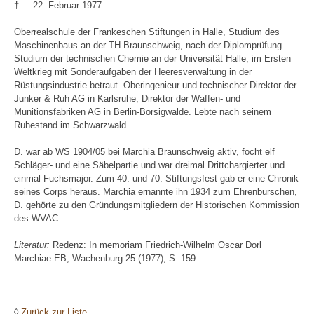
† ... 22. Februar 1977
Oberrealschule der Frankeschen Stiftungen in Halle, Studium des
Maschinenbaus an der TH Braunschweig, nach der Diplomprüfung
Studium der technischen Chemie an der Universität Halle, im Ersten
Weltkrieg mit Sonderaufgaben der Heeresverwaltung in der
Rüstungsindustrie betraut. Oberingenieur und technischer Direktor der
Junker & Ruh AG in Karlsruhe, Direktor der Waffen- und
Munitionsfabriken AG in Berlin-Borsigwalde. Lebte nach seinem
Ruhestand im Schwarzwald.
D. war ab WS 1904/05 bei Marchia Braunschweig aktiv, focht elf
Schläger- und eine Säbelpartie und war dreimal Drittchargierter und
einmal Fuchsmajor. Zum 40. und 70. Stiftungsfest gab er eine Chronik
seines Corps heraus. Marchia ernannte ihn 1934 zum Ehrenburschen,
D. gehörte zu den Gründungsmitgliedern der Historischen Kommission
des WVAC.
Literatur:
Redenz: In memoriam Friedrich-Wilhelm Oscar Dorl
Marchiae EB, Wachenburg 25 (1977), S. 159.
◊
Zurück zur Liste