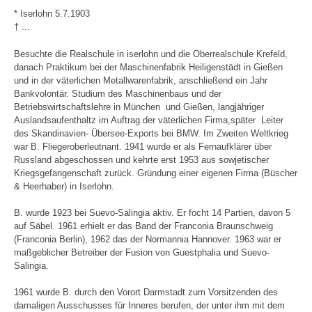
* Iserlohn 5.7.1903
† ...
Besuchte die Realschule in iserlohn und die Oberrealschule Krefeld,
danach Praktikum bei der Maschinenfabrik Heiligenstädt in Gießen
und in der väterlichen Metallwarenfabrik, anschließend ein Jahr
Bankvolontär. Studium des Maschinenbaus und der
Betriebswirtschaftslehre in München und Gießen, langjähriger
Auslandsaufenthaltz im Auftrag der väterlichen Firma,später Leiter
des Skandinavien- Übersee-Exports bei BMW. Im Zweiten Weltkrieg
war B. Fliegeroberleutnant. 1941 wurde er als Fernaufklärer über
Russland abgeschossen und kehrte erst 1953 aus sowjetischer
Kriegsgefangenschaft zurück. Gründung einer eigenen Firma (Büscher
& Heerhaber) in Iserlohn.
B. wurde 1923 bei Suevo-Salingia aktiv. Er focht 14 Partien, davon 5
auf Säbel. 1961 erhielt er das Band der Franconia Braunschweig
(Franconia Berlin), 1962 das der Normannia Hannover. 1963 war er
maßgeblicher Betreiber der Fusion von Guestphalia und Suevo-
Salingia.
1961 wurde B. durch den Vorort Darmstadt zum Vorsitzenden des
damaligen Ausschusses für Inneres berufen, der unter ihm mit dem