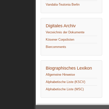
Vandalia-Teutonia Berlin
Digitales Archiv
Verzeichnis der Dokumente
Kösener Corpslisten
Biercomments
Biographisches Lexikon
Allgemeine Hinweise
Alphabetische Liste (KSCV)
Alphabetische Liste (WSC)