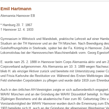
Emil Hartmann
Alemannia Hannover EB
* Hamburg 20. 7. 1867
† Hannover 12. 4. 1933
Gymnasium in Wittstock und Wandsbek, praktische Lehrzeit auf einer Hambu
Studium an der TH Hannover und an der TH München. Nach Beendigung des 
Gutehoffnungshütte in Sterkrade, später bei der Fa. Körting in Hannover. Zulet
Lokomotivbau bei der Hannoverschen Maschinenfabrik vorm. Georg Egestor
E. wurde nam 25. 2. 1888 in Hannover beim Corps Alemannia aktiv und am 29
Corpsverband aufgenommen. Als Alemannia am 10. 3. 1889 wegen Nachwuchs
blieb H. als einziger Aktiver zurück und bereitete mit Unterstützung zweier
und Frisia Karlsruhe die Restitution vor. Während des Ersten Weltkrieges ü
Feld stehenden Corpsbrüdern zu pflegen und wurde dafür 1919 zum Ehrenbur
Auch in den örtlichen AH-Vereinigten zeigte er sich außerordentlich engagier
WAHV München und an der Gründung der WAHV Düsseldorf beteiligt. In Hambu
25jährigen Bestehens und die akademische Feier zum 80. Geburtstag Otto v.
Vorstandsmitglied der WAHV Hannover wurden durch die Ernennung zum Ehre
1903 beteiligte sich H. auch an der Gründung der allgemeinen Weinheimer Ve