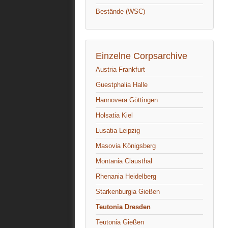
Bestände (WSC)
Einzelne Corpsarchive
Austria Frankfurt
Guestphalia Halle
Hannovera Göttingen
Holsatia Kiel
Lusatia Leipzig
Masovia Königsberg
Montania Clausthal
Rhenania Heidelberg
Starkenburgia Gießen
Teutonia Dresden
Teutonia Gießen