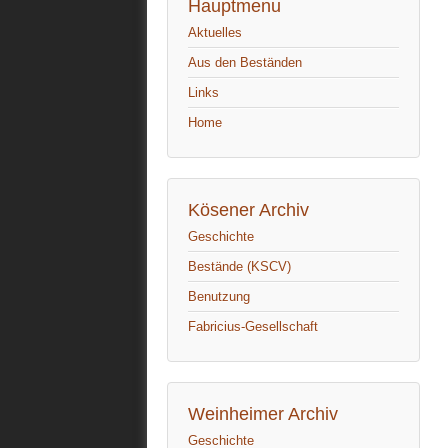
Hauptmenu
Aktuelles
Aus den Beständen
Links
Home
Kösener Archiv
Geschichte
Bestände (KSCV)
Benutzung
Fabricius-Gesellschaft
Weinheimer Archiv
Geschichte