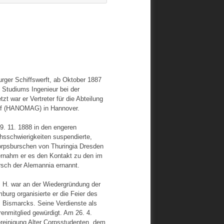
rger Schiffswerft, ab Oktober 1887
Studiums Ingenieur bei der
zt war er Vertreter für die Abteilung
ff (HANOMAG) in Hannover.
. 11. 1888 in den engeren
schwierigkeiten suspendierte,
 Corpsburschen von Thuringia Dresden
bernahm er es den Kontakt zu den im
sch der Alemannia ernannt.
t. H. war an der Wiedergründung der
rg organisierte er die Feier des
 Bismarcks. Seine Verdienste als
nmitglied gewürdigt. Am 26. 4.
reinigung Alter Corpsstudenten, dem