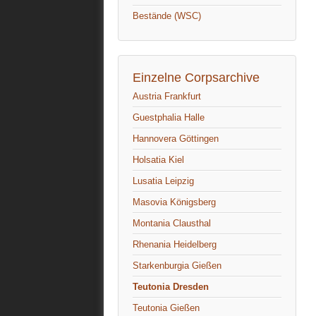
Bestände (WSC)
Einzelne Corpsarchive
Austria Frankfurt
Guestphalia Halle
Hannovera Göttingen
Holsatia Kiel
Lusatia Leipzig
Masovia Königsberg
Montania Clausthal
Rhenania Heidelberg
Starkenburgia Gießen
Teutonia Dresden
Teutonia Gießen