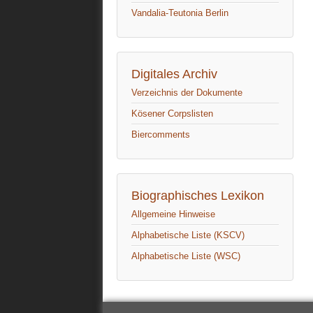
Vandalia-Teutonia Berlin
Digitales Archiv
Verzeichnis der Dokumente
Kösener Corpslisten
Biercomments
Biographisches Lexikon
Allgemeine Hinweise
Alphabetische Liste (KSCV)
Alphabetische Liste (WSC)