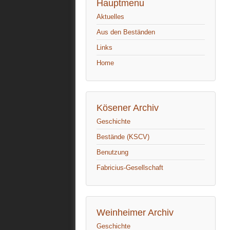
Hauptmenu
Aktuelles
Aus den Beständen
Links
Home
Kösener Archiv
Geschichte
Bestände (KSCV)
Benutzung
Fabricius-Gesellschaft
Weinheimer Archiv
Geschichte