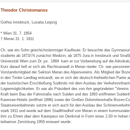
Theodor Christomanos
Gothia Innsbruck, Lusatia Leipzig
* Wien 31. 7. 1854
† Meran 31. 1. 1911
Ch. war ein Sohn griechichstämmiger Kaufleute. Er besuchte das Gymnasium
studierte ab 1873/74 zunächst Medizin, ab 1875 Jura in Innsbruck und Straß
Universität Wien zum Dr. jur. 1884 kam er zur Vorbereitung auf die Advokat
Kurz darauf ließ er sich als Rechtsanwalt in Meran nieder. Ch. war passionie
Vorstandsmitglied der Sektion Meran des Alpenvereins. Als Mitglied der B
in den Tiroler Landtag entsandt, wo er sich der deutsch-freiheitlichen Partei 
der touristischen Erschließung Südtirols mit dem Ausbau der Verkehrsinfrast
Logiermöglichkeiten. Er war als Präsident des von ihm gegründeten "Vereins 
Kraft beim Bau der Fahrstraße nach Sulden und des 1893 eröffneten Suldenho
Karersee-Hotels (eröffnet 1896) sowie der Großen Dolomitenstraße Bozen-Cor
Staatseisenbahnrats setzte er sich auch für den Ausbau des Schinenverkehr
starb 1911 und wurde auf dem Stadtfriedhof von Meran in einem kommunalen
ihm zu Ehren über dem Karerpass ein Denkmal in Form eines 2,50 m hohen B
teilweiser Zerstörung 1959 erneuert wurde.