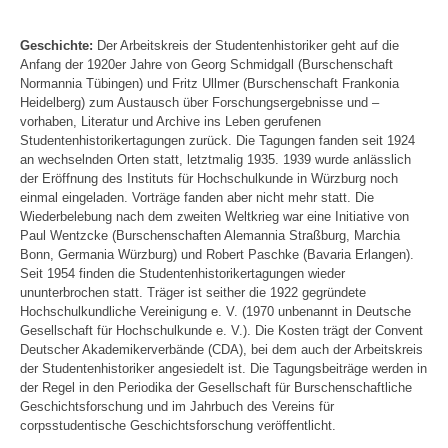
Geschichte:
Der Arbeitskreis der Studentenhistoriker geht auf die
Anfang der 1920er Jahre von Georg Schmidgall (Burschenschaft
Normannia Tübingen) und Fritz Ullmer (Burschenschaft Frankonia
Heidelberg) zum Austausch über Forschungsergebnisse und –
vorhaben, Literatur und Archive ins Leben gerufenen
Studentenhistorikertagungen zurück. Die Tagungen fanden seit 1924
an wechselnden Orten statt, letztmalig 1935. 1939 wurde anlässlich
der Eröffnung des Instituts für Hochschulkunde in Würzburg noch
einmal eingeladen. Vorträge fanden aber nicht mehr statt. Die
Wiederbelebung nach dem zweiten Weltkrieg war eine Initiative von
Paul Wentzcke (Burschenschaften Alemannia Straßburg, Marchia
Bonn, Germania Würzburg) und Robert Paschke (Bavaria Erlangen).
Seit 1954 finden die Studentenhistorikertagungen wieder
ununterbrochen statt. Träger ist seither die 1922 gegründete
Hochschulkundliche Vereinigung e. V. (1970 unbenannt in Deutsche
Gesellschaft für Hochschulkunde e. V.). Die Kosten trägt der Convent
Deutscher Akademikerverbände (CDA), bei dem auch der Arbeitskreis
der Studentenhistoriker angesiedelt ist. Die Tagungsbeiträge werden in
der Regel in den Periodika der Gesellschaft für Burschenschaftliche
Geschichtsforschung und im Jahrbuch des Vereins für
corpsstudentische Geschichtsforschung veröffentlicht.