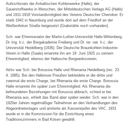
Aufsichtsrats der Anhaltischen Kohlenwerke (Halle), der
Sauerstoffwerke in Werschen, der Mitteldeutschen Verlags AG (Halle)
und 1911-1918 Vorstandsmitglied des Vereins Deutscher Chemiker. Er
starb 1942 in Naumburg und wurde dort auf dem Friedhof an der
Weißenfelser Straße beigesetzt (Grabstätte noch vorhanden).
Sch. war Ehrensenator der Martin-Luther-Universität Halle-Wittenberg,
Dr.-Ing. h.c. der Bergakademie Freiberg und Dr. rer. nat. h.c. der
Universität Heidelberg (1936). Der Deutsche Braunkohlen-Industrie-
Verein in Halle (Saale) ernannte ihn am 19. Juni 1925 zu seinem
Ehrenmitglied, ebenso der Hallesche Bergwerksverein.
Aktiv war Sch. bei Borussia Halle und Rhenania Heidelberg (rec. 23.
4. 1885). Bei den Hallenser Preußen bekleidete er die dritte und
zweimal die erste Charge, bei Rhenania die erste Charge. Borussia
Halle ernannte ihn später zum Ehrenmitglied. Als Rhenania die
befreundeten Beziehungen mit Borussia abbrach, schied er bei
Rhenania aus, erhielt das Band aber später wieder. Sch. war in den
1920er Jahren regelmäßiger Teilnehmer an den Verhandlungen des
Abgeordnetentages und amtierte als Kassenrpüfer des VAC. 1931
wurde er in die Kommission für die Einrichtung eines
Traditionszimmers in Bad Kösen gewählt.