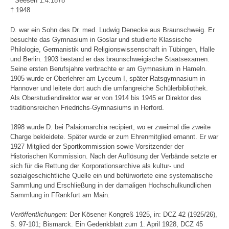
* Seesen 1.4.1878
† 1948
D. war ein Sohn des Dr. med. Ludwig Denecke aus Braunschweig. Er
besuchte das Gymnasium in Goslar und studierte Klassische
Philologie, Germanistik und Religionswissenschaft in Tübingen, Halle
und Berlin. 1903 bestand er das braunschweigische Staatsexamen.
Seine ersten Berufsjahre verbrachte er am Gymnasium in Hameln.
1905 wurde er Oberlehrer am Lyceum I, später Ratsgymnasium in
Hannover und leitete dort auch die umfangreiche Schülerbibliothek.
Als Oberstudiendirektor war er von 1914 bis 1945 er Direktor des
traditionsreichen Friedrichs-Gymnasiums in Herford.
1898 wurde D. bei Palaiomarchia recipiert, wo er zweimal die zweite
Charge bekleidete. Später wurde er zum Ehrenmitglied ernannt. Er war
1927 Mitglied der Sportkommission sowie Vorsitzender der
Historischen Kommission. Nach der Auflösung der Verbände setzte er
sich für die Rettung der Korporationsarchive als kultur- und
sozialgeschichtliche Quelle ein und befürwortete eine systematische
Sammlung und Erschließung in der damaligen Hochschulkundlichen
Sammlung in FRankfurt am Main.
Veröffentlichungen:
Der Kösener Kongreß 1925, in: DCZ 42 (1925/26),
S. 97-101; Bismarck. Ein Gedenkblatt zum 1. April 1928, DCZ 45