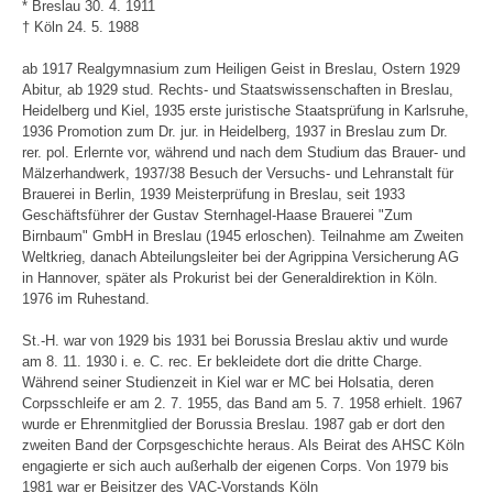
* Breslau 30. 4. 1911
† Köln 24. 5. 1988
ab 1917 Realgymnasium zum Heiligen Geist in Breslau, Ostern 1929
Abitur, ab 1929 stud. Rechts- und Staatswissenschaften in Breslau,
Heidelberg und Kiel, 1935 erste juristische Staatsprüfung in Karlsruhe,
1936 Promotion zum Dr. jur. in Heidelberg, 1937 in Breslau zum Dr.
rer. pol. Erlernte vor, während und nach dem Studium das Brauer- und
Mälzerhandwerk, 1937/38 Besuch der Versuchs- und Lehranstalt für
Brauerei in Berlin, 1939 Meisterprüfung in Breslau, seit 1933
Geschäftsführer der Gustav Sternhagel-Haase Brauerei "Zum
Birnbaum" GmbH in Breslau (1945 erloschen). Teilnahme am Zweiten
Weltkrieg, danach Abteilungsleiter bei der Agrippina Versicherung AG
in Hannover, später als Prokurist bei der Generaldirektion in Köln.
1976 im Ruhestand.
St.-H. war von 1929 bis 1931 bei Borussia Breslau aktiv und wurde
am 8. 11. 1930 i. e. C. rec. Er bekleidete dort die dritte Charge.
Während seiner Studienzeit in Kiel war er MC bei Holsatia, deren
Corpsschleife er am 2. 7. 1955, das Band am 5. 7. 1958 erhielt. 1967
wurde er Ehrenmitglied der Borussia Breslau. 1987 gab er dort den
zweiten Band der Corpsgeschichte heraus. Als Beirat des AHSC Köln
engagierte er sich auch außerhalb der eigenen Corps. Von 1979 bis
1981 war er Beisitzer des VAC-Vorstands Köln