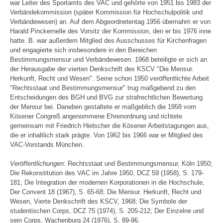
war Leiter des Sportamts des VAC und gehörte von 1951 bis 1983 der
Verbändekommission (später Kommission für Hochschulpolitik und
Verbändewesen) an. Auf dem Abgeordnetentag 1956 übernahm er von
Harald Pinckernelle des Vorsitz der Kommission, den er bis 1976 inne
hatte. B. war außerdem Mitglied des Ausschusses für Kirchenfragen
und engagierte sich insbesondere in den Bereichen
Bestimmungsmensur und Verbändewesen. 1968 beteiligte er sich an
der Herausgabe der vierten Denkschrift des KSCV "Die Mensur.
Herkunft, Recht und Wesen". Seine schon 1950 veröffentlichte Arbeit
"Rechtsstaat und Bestimmungsmensur" trug maßgebend zu den
Entscheidungen des BGH und BVG zur strafrechtlichen Bewertung
der Mensur bei. Daneben gestaltete er maßgeblich die 1958 vom
Kösener Congreß angenommene Ehrenordnung und richtete
gemeinsam mit Friedrich Hielscher die Kösener Arbeitstagungen aus,
die er inhaltlich stark prägte. Von 1962 bis 1966 war er Mitglied des
VAC-Vorstands München.
Veröffentlichungen:
Rechtsstaat und Bestimmungsmensur, Köln 1950;
Die Rekonstitution des VAC im Jahre 1950, DCZ 59 (1958), S. 179-
181; Die Integration der modernen Korporationen in die Hochschule,
Der Convent 18 (1967), S. 65-68; Die Mensur. Herkunft, Recht und
Wesen, Vierte Denkschrift des KSCV, 1968; Die Symbole der
studentischen Corps, DCZ 75 (1974), S. 205-212; Der Einzelne und
sein Corps, Wachenburg 24 (1976), S. 89-96.