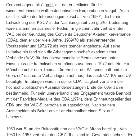
Corporatio generalis" [
pdf
], mit der er Leitlinien für die
wiedererstehenden waffenstudentischen Korporationen vorgab. Auch
die "Leitsätze der Interessengemeinschaft von 1950", die für die
Entwicklung des KSCV in der Nachkriegszeit von großer Bedeutung
waren, stammen aus seiner Feder. Im gleichen Jahr vertrat er den
VAC bei der Gründung des Convents Deutscher Akademikerverbände
(CDA), dem er über viele Jahre, 1969/70 als stellvertretender
Vorsitzender und 1971/72 als Vorsitzender angehörte. Auf seine
Initiative hin fand sich die Arbeitsgemeinschaft akademischer
Verbände (AaV) für das überverbandliche Seminarwesen unter
Einschluss der katholischen verbände zusammen. 1972 richtete er in
München unter dem Thema "Die Freiheit der Wissenschaft und ihre
Grenzen" das erste Verbändegespräch aus, das auch CV, KV und UV
beteiligte. Im übrigen waren in seiner CDA-Tätigkeit vor allem die
hochschulpolitischen Auseinandersetzungen Ende der 60er Jahre
bestimmend. Für sein überverbandliches Engagement wurde Barthold
mit der Fabricius-Medaille des CDA (1974), dem Erinnerungsteller des
CDK und der VAC-Silberschale ausgezeichnet. Nach seinem
Ausscheiden als Beirat erhielt er ehrenhalber einen Sitz auf
Lebenszeit.
1950 war B. an der Rekonstitution des VAC in Altena beteiligt. Von
1950 bis 1957 vertrat er den GBZ Rheinland im Gesamtausschuss. Er