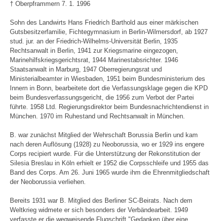
† Oberpframmern 7. 1. 1996
Sohn des Landwirts Hans Friedrich Barthold aus einer märkischen
Gutsbesitzerfamilie, Fichtegymnasium in Berlin-Wilmersdorf, ab 1927
stud. jur. an der Friedrich-Wilhelms-Universität Berlin, 1935
Rechtsanwalt in Berlin, 1941 zur Kriegsmarine eingezogen,
Marinehilfskriegsgerichtsrat, 1944 Marinestabsrichter. 1946
Staatsanwalt in Marburg, 1947 Oberregierungsrat und
Ministerialbeamter in Wiesbaden, 1951 beim Bundesministerium des
Innern in Bonn, bearbeitete dort die Verfassungsklage gegen die KPD
beim Bundesverfassungsgericht, die 1956 zum Verbot der Partei
führte. 1958 Ltd. Regierungsdirektor beim Bundesnachrichtendienst in
München. 1970 im Ruhestand und Rechtsanwalt in München.
B. war zunächst Mitglied der Wehrschaft Borussia Berlin und kam
nach deren Auflösung (1928) zu Neoborussia, wo er 1929 ins engere
Corps recipiert wurde. Für die Unterstützung der Rekonstitution der
Silesia Breslau in Köln erhielt er 1952 die Corpsschleife und 1955 das
Band des Corps. Am 26. Juni 1965 wurde ihm die Ehrenmitgliedschaft
der Neoborussia verliehen.
Bereits 1931 war B. Mitglied des Berliner SC-Beirats. Nach dem
Weltkrieg widmete er sich besonders der Verbändearbeit. 1949
verfasste er die wegweisende Flugschrift "Gedanken über eine