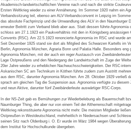
Akademisch-landwirtschaftlichen Vereine nach und nach die strikte Couleur
Ersten Weltkrieg wieder zu einer Annäherung. Im Sommer 1920 nahm ein Ag
Verbandssitzung teil, ebenso am ALV-Verbandsconvent in Leipzig im Sommer
das absolute Fachprinzip und die Umwandlung des ALV in den Naumburger D
erneuter Beitritt zum Verband blieb aber aus. Statt dessen führte Agronomi
schloss am 27.1.1923 ein Paukverhältnis mit den in Königsberg ansässigen 
Convents (RSC). Am 22.5.1923 renoncierte Agronomia im RSC und wurde am 11
Seit Dezember 1925 stand sie dort als Mitglied des Schwarzen Kartells im V
Berlin, Agronomia München, Agraria Bonn und Palatia Halle. Besonders eng 
Agronomia München, mit der auch ein reger Austausch von Zweibänderleuten g
Lage Ostpreußens und den Niedergang der Landwirtschaft im Zuge der Weltw
20er Jahre wieder zu erheblichen Nachwuchsschwierigkeiten. Der RSC-inter
Askanischen SC am Technikum in Köthen führte zudem zum Austritt mehrere
aus dem RSC, darunter Agronomia München. Am 28. Oktober 1929 verließ d
sprach am gleichen Tag die Suspension aus. Agronomia verfügte zu diesem Z
und neun Aktive, darunter fünf Zweibänderleute auswärtiger RSC-Corps.
In der NS-Zeit gab es Bemühungen zur Wiederbelebung als Bauernschaft bz
Naumburger Thing, die aber nur von einem Teil der Altherrenschaft mitgetr
Weltkrieg rekonstituierte Agronomia nicht mehr. Die meisten Mitglieder ließe
Ostpreußen in Westdeutschland, mehrheitlich in Niedersachsen und Schleswig
seinen Sitz nach Oldenburg i. O. Er wurde im März 1984 wegen Überalterung 
dem Institut für Hochschulkunde übergeben.