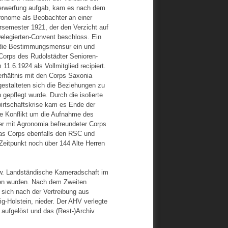
verwerfung aufgab, kam es nach dem
ronome als Beobachter an einer
semester 1921, der den Verzicht auf
elegierten-Convent beschloss. Ein
a die Bestimmungsmensur ein und
Corps des Rudolstädter Senioren-
.6.1924 als Vollmitglied recipiert.
erhältnis mit den Corps Saxonia
gestalteten sich die Beziehungen zu
epflegt wurde. Durch die isolierte
irtschaftskrise kam es Ende der
ne Konflikt um die Aufnahme des
r mit Agronomia befreundeter Corps
as Corps ebenfalls den RSC und
eitpunkt noch über 144 Alte Herren
w. Landständische Kameradschaft im
agen wurden. Nach dem Zweiten
n sich nach der Vertreibung aus
-Holstein, nieder. Der AHV verlegte
aufgelöst und das (Rest-)Archiv