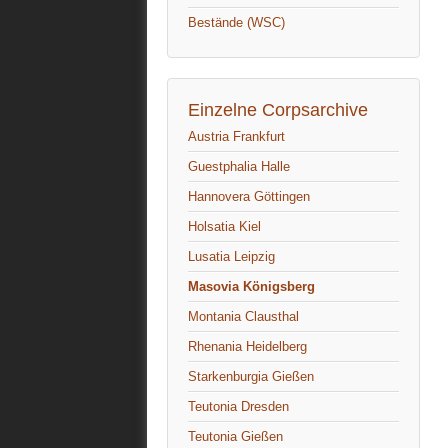
Bestände (WSC)
Einzelne Corpsarchive
Austria Frankfurt
Guestphalia Halle
Hannovera Göttingen
Holsatia Kiel
Lusatia Leipzig
Masovia Königsberg
Montania Clausthal
Rhenania Heidelberg
Starkenburgia Gießen
Teutonia Dresden
Teutonia Gießen