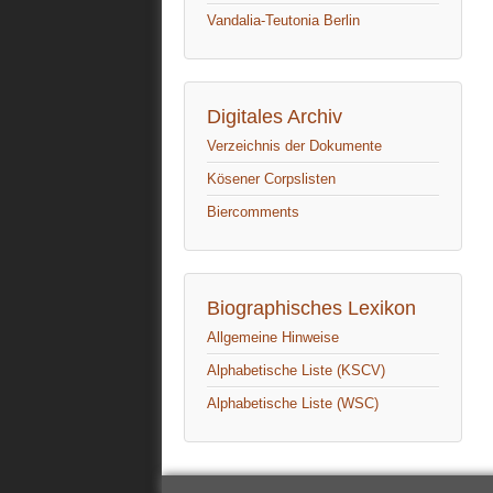
Vandalia-Teutonia Berlin
Digitales Archiv
Verzeichnis der Dokumente
Kösener Corpslisten
Biercomments
Biographisches Lexikon
Allgemeine Hinweise
Alphabetische Liste (KSCV)
Alphabetische Liste (WSC)