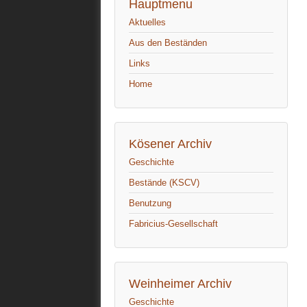
Hauptmenu
Aktuelles
Aus den Beständen
Links
Home
Kösener Archiv
Geschichte
Bestände (KSCV)
Benutzung
Fabricius-Gesellschaft
Weinheimer Archiv
Geschichte