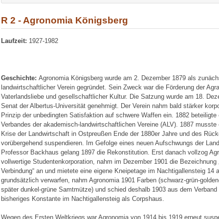
R 2 - Agronomia Königsberg
Laufzeit:
1927-1982
Geschichte:
Agronomia Königsberg wurde am 2. Dezember 1879 als zunächst
landwirtschaftlicher Verein gegründet. Sein Zweck war die Förderung der Agr
Vaterlandsliebe und gesellschaftlicher Kultur. Die Satzung wurde am 18. 
Senat der Albertus-Universität genehmigt. Der Verein nahm bald stärker korp
Prinzip der unbedingten Satisfaktion auf schwere Waffen ein. 1882 beteiligte
Verbandes der akademisch-landwirtschaftlichen Vereine (ALV). 1887 musste er
Krise der Landwirtschaft in Ostpreußen Ende der 1880er Jahre und des Rüc
vorübergehend suspendieren. Im Gefolge eines neuen Aufschwungs der Landwi
Professor Backhaus gelang 1897 die Rekonstitution. Erst danach vollzog Ag
vollwertige Studentenkorporation, nahm im Dezember 1901 die Bezeichnung 
Verbindung“ an und mietete eine eigene Kneipetage im Nachtigallensteig 14 
grundsätzlich verwarfen, nahm Agronomia 1901 Farben (schwarz-grün-golde
später dunkel-grüne Samtmütze) und schied deshalb 1903 aus dem Verband a
bisheriges Konstante im Nachtigallensteig als Corpshaus.
Wegen des Ersten Weltkriegs war Agronomia von 1914 bis 1919 erneut susp