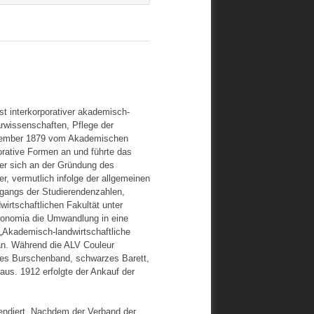
 interkorporativer akademisch-
arwissenschaften, Pflege der
Dezember 1879 vom Akademischen
orative Formen an und führte das
 er sich an der Gründung des
, vermutlich infolge der allgemeinen
kgangs der Studierendenzahlen,
rtschaftlichen Fakultät unter
ronomia die Umwandlung in eine
„Akademisch-landwirtschaftliche
an. Während die ALV Couleur
nes Burschenband, schwarzes Barett,
us. 1912 erfolgte der Ankauf der
endiert. Nachdem der Verband der