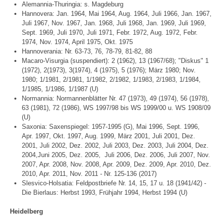
Alemannia-Thuringia: s. Magdeburg
Hannovera: Jan. 1964, Mai 1964, Aug. 1964, Juli 1966, Jan. 1967,
Juli 1967, Nov. 1967, Jan. 1968, Juli 1968, Jan. 1969, Juli 1969,
Sept. 1969, Juli 1970, Juli 1971, Febr. 1972, Aug. 1972, Febr.
1974, Nov. 1974, April 1975, Okt. 1975
Hannoverania: Nr. 63-73, 76, 78-79, 81-82, 88
Macaro-Visurgia (suspendiert): 2 (1962), 13 (1967/68); "Diskus" 1
(1972), 2(1973), 3(1974), 4 (1975), 5 (1976); März 1980; Nov.
1980; 1/1981, 2/1981, 1/1982, 2/1982, 1/1983, 2/1983, 1/1984,
1/1985, 1/1986, 1/1987 (U)
Normannia: Normannenblätter Nr. 47 (1973), 49 (1974), 56 (1978),
63 (1981), 72 (1986), WS 1997/98 bis WS 1999/00 u. WS 1908/09
(U)
Saxonia: Saxenspiegel: 1957-1995 (G), Mai 1996, Sept. 1996,
Apr. 1997, Okt. 1997, Aug. 1999, März 2001, Juli 2001, Dez.
2001, Juli 2002, Dez. 2002, Juli 2003, Dez. 2003, Juli 2004, Dez.
2004,Juni 2005, Dez. 2005, Juli 2006, Dez. 2006, Juli 2007, Nov.
2007, Apr. 2008, Nov. 2008, Apr. 2009, Dez. 2009, Apr. 2010, Dez.
2010, Apr. 2011, Nov. 2011 - Nr. 125-136 (2017)
Slesvico-Holsatia: Feldpostbriefe Nr. 14, 15, 17 u. 18 (1941/42) -
Die Bierlaus: Herbst 1993, Frühjahr 1994, Herbst 1994 (U)
Heidelberg