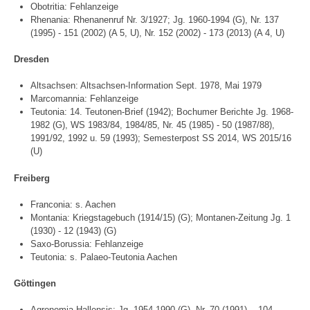
Obotritia: Fehlanzeige
Rhenania: Rhenanenruf Nr. 3/1927; Jg. 1960-1994 (G), Nr. 137
(1995) - 151 (2002) (A 5, U), Nr. 152 (2002) - 173 (2013) (A 4, U)
Dresden
Altsachsen: Altsachsen-Information Sept. 1978, Mai 1979
Marcomannia: Fehlanzeige
Teutonia: 14. Teutonen-Brief (1942); Bochumer Berichte Jg. 1968-
1982 (G), WS 1983/84, 1984/85, Nr. 45 (1985) - 50 (1987/88),
1991/92, 1992 u. 59 (1993); Semesterpost SS 2014, WS 2015/16
(U)
Freiberg
Franconia: s. Aachen
Montania: Kriegstagebuch (1914/15) (G); Montanen-Zeitung Jg. 1
(1930) - 12 (1943) (G)
Saxo-Borussia: Fehlanzeige
Teutonia: s. Palaeo-Teutonia Aachen
Göttingen
Agronomia Hallensis: Jg. 1954-1990 (G), Nr. 70 (1991) - 104