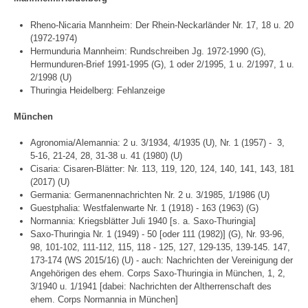
Rheno-Nicaria Mannheim: Der Rhein-Neckarländer Nr. 17, 18 u. 20
(1972-1974)
Hermunduria Mannheim: Rundschreiben Jg. 1972-1990 (G),
Hermunduren-Brief 1991-1995 (G), 1 oder 2/1995, 1 u. 2/1997, 1 u.
2/1998 (U)
Thuringia Heidelberg: Fehlanzeige
München
Agronomia/Alemannia: 2 u. 3/1934, 4/1935 (U), Nr. 1 (1957) - 3,
5-16, 21-24, 28, 31-38 u. 41 (1980) (U)
Cisaria: Cisaren-Blätter: Nr. 113, 119, 120, 124, 140, 141, 143, 181
(2017) (U)
Germania: Germanennachrichten Nr. 2 u. 3/1985, 1/1986 (U)
Guestphalia: Westfalenwarte Nr. 1 (1918) - 163 (1963) (G)
Normannia: Kriegsblätter Juli 1940 [s. a. Saxo-Thuringia]
Saxo-Thuringia Nr. 1 (1949) - 50 [oder 111 (1982)] (G), Nr. 93-96,
98, 101-102, 111-112, 115, 118 - 125, 127, 129-135, 139-145. 147,
173-174 (WS 2015/16) (U) - auch: Nachrichten der Vereinigung der
Angehörigen des ehem. Corps Saxo-Thuringia in München, 1, 2,
3/1940 u. 1/1941 [dabei: Nachrichten der Altherrenschaft des
ehem. Corps Normannia in München]