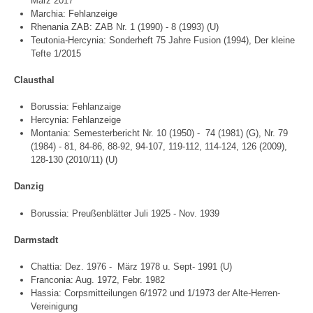
März 2017
Marchia: Fehlanzeige
Rhenania ZAB: ZAB Nr. 1 (1990) - 8 (1993) (U)
Teutonia-Hercynia: Sonderheft 75 Jahre Fusion (1994), Der kleine
Tefte 1/2015
Clausthal
Borussia: Fehlanzaige
Hercynia: Fehlanzeige
Montania: Semesterbericht Nr. 10 (1950) - 74 (1981) (G), Nr. 79
(1984) - 81, 84-86, 88-92, 94-107, 119-112, 114-124, 126 (2009),
128-130 (2010/11) (U)
Danzig
Borussia: Preußenblätter Juli 1925 - Nov. 1939
Darmstadt
Chattia: Dez. 1976 - März 1978 u. Sept- 1991 (U)
Franconia: Aug. 1972, Febr. 1982
Hassia: Corpsmitteilungen 6/1972 und 1/1973 der Alte-Herren-
Vereinigung