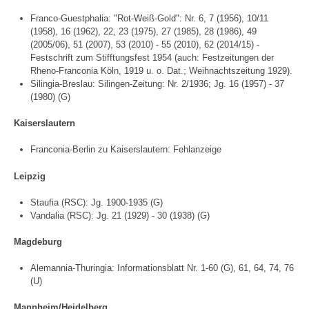
Franco-Guestphalia: "Rot-Weiß-Gold": Nr. 6, 7 (1956), 10/11
(1958), 16 (1962), 22, 23 (1975), 27 (1985), 28 (1986), 49
(2005/06), 51 (2007), 53 (2010) - 55 (2010), 62 (2014/15) -
Festschrift zum Stifftungsfest 1954 (auch: Festzeitungen der
Rheno-Franconia Köln, 1919 u. o. Dat.; Weihnachtszeitung 1929).
Silingia-Breslau: Silingen-Zeitung: Nr. 2/1936; Jg. 16 (1957) - 37
(1980) (G)
Kaiserslautern
Franconia-Berlin zu Kaiserslautern: Fehlanzeige
Leipzig
Staufia (RSC): Jg. 1900-1935 (G)
Vandalia (RSC): Jg. 21 (1929) - 30 (1938) (G)
Magdeburg
Alemannia-Thuringia: Informationsblatt Nr. 1-60 (G), 61, 64, 74, 76
(U)
Mannheim/Heidelberg