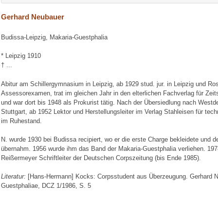
Gerhard Neubauer
Budissa-Leipzig, Makaria-Guestphalia
* Leipzig 1910
† ...
Abitur am Schillergymnasium in Leipzig, ab 1929 stud. jur. in Leipzig und 
Assessorexamen, trat im gleichen Jahr in den elterlichen Fachverlag für Zeits
und war dort bis 1948 als Prokurist tätig. Nach der Übersiedlung nach Westdeu
Stuttgart, ab 1952 Lektor und Herstellungsleiter im Verlag Stahleisen für tech
im Ruhestand.
N. wurde 1930 bei Budissa recipiert, wo er die erste Charge bekleidete und d
übernahm. 1956 wurde ihm das Band der Makaria-Guestphalia verliehen. 197
Reißermeyer Schriftleiter der Deutschen Corpszeitung (bis Ende 1985).
Literatur:
[Hans-Hermann] Kocks: Corpsstudent aus Überzeugung. Gerhard N
Guestphaliae, DCZ 1/1986, S. 5