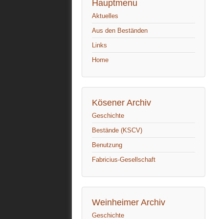
Hauptmenu
Aktuelles
Aus den Beständen
Links
Home
Kösener Archiv
Geschichte
Bestände (KSCV)
Benutzung
Fabricius-Gesellschaft
Weinheimer Archiv
Geschichte