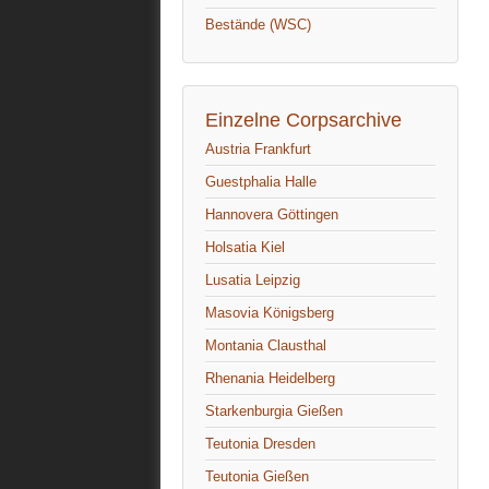
Bestände (WSC)
Einzelne Corpsarchive
Austria Frankfurt
Guestphalia Halle
Hannovera Göttingen
Holsatia Kiel
Lusatia Leipzig
Masovia Königsberg
Montania Clausthal
Rhenania Heidelberg
Starkenburgia Gießen
Teutonia Dresden
Teutonia Gießen