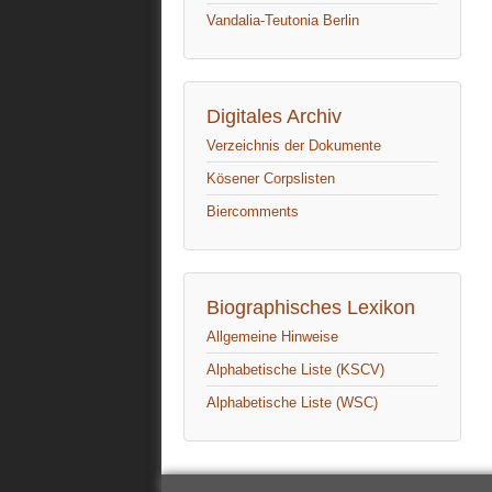
Vandalia-Teutonia Berlin
Digitales Archiv
Verzeichnis der Dokumente
Kösener Corpslisten
Biercomments
Biographisches Lexikon
Allgemeine Hinweise
Alphabetische Liste (KSCV)
Alphabetische Liste (WSC)