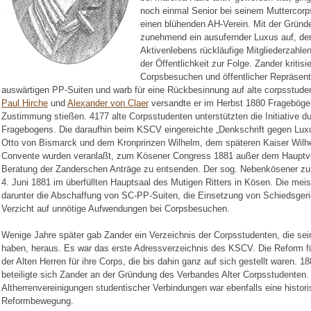
noch einmal Senior bei seinem Muttercorp
einen blühenden AH-Verein. Mit der Gründ
zunehmend ein ausufernder Luxus auf, der
Aktivenlebens rückläufige Mitgliederzahle
der Öffentlichkeit zur Folge. Zander kritis
Corpsbesuchen und öffentlicher Repräsen
auswärtigen PP-Suiten und warb für eine Rückbesinnung auf alte corpsstuden
Paul Hirche
und
Alexander von Claer
versandte er im Herbst 1880 Fragebögen 
Zustimmung stießen. 4177 alte Corpsstudenten unterstützten die Initiative 
Fragebogens. Die daraufhin beim KSCV eingereichte „Denkschrift gegen Lux
Otto von Bismarck und dem Kronprinzen Wilhelm, dem späteren Kaiser Wilhel
Convente wurden veranlaßt, zum Kösener Congress 1881 außer dem Hauptvert
Beratung der Zanderschen Anträge zu entsenden. Der sog. Nebenkösener zur
4. Juni 1881 im überfüllten Hauptsaal des Mutigen Ritters in Kösen. Die m
darunter die Abschaffung von SC-PP-Suiten, die Einsetzung von Schiedsgeri
Verzicht auf unnötige Aufwendungen bei Corpsbesuchen.
Wenige Jahre später gab Zander ein Verzeichnis der Corpsstudenten, die se
haben, heraus. Es war das erste Adressverzeichnis des KSCV. Die Reform 
der Alten Herren für ihre Corps, die bis dahin ganz auf sich gestellt waren. 
beteiligte sich Zander an der Gründung des Verbandes Alter Corpsstudente
Altherrenvereinigungen studentischer Verbindungen war ebenfalls eine histo
Reformbewegung.