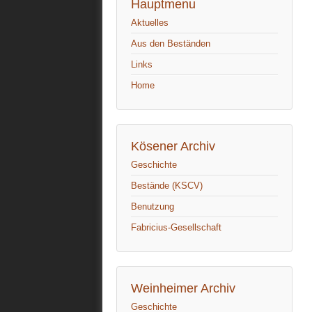
Hauptmenu
Aktuelles
Aus den Beständen
Links
Home
Kösener Archiv
Geschichte
Bestände (KSCV)
Benutzung
Fabricius-Gesellschaft
Weinheimer Archiv
Geschichte