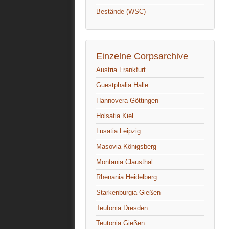
Bestände (WSC)
Einzelne Corpsarchive
Austria Frankfurt
Guestphalia Halle
Hannovera Göttingen
Holsatia Kiel
Lusatia Leipzig
Masovia Königsberg
Montania Clausthal
Rhenania Heidelberg
Starkenburgia Gießen
Teutonia Dresden
Teutonia Gießen