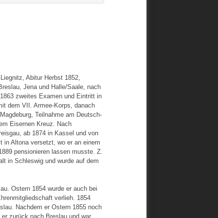
iegnitz, Abitur Herbst 1852,
n Breslau, Jena und Halle/Saale, nach
1863 zweites Examen und Eintritt in
 mit dem VII. Armee-Korps, danach
n Magdeburg,
Teilnahme am Deutsch-
dem Eisernen Kreuz. Nach
reisgau, ab 1874 in Kassel und von
t in Altona versetzt, wo er an einem
1889 pensionieren lassen musste. Z.
talt in Schleswig und wurde auf dem
au. Ostern 1854 wurde er auch bei
hrenmitgliedschaft verlieh. 1854
Breslau. Nachdem er Ostern 1855 noch
g er zurück nach Breslau und war