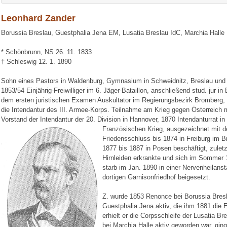
Leonhard Zander
Borussia Breslau, Guestphalia Jena EM, Lusatia Breslau IdC, Marchia Halle
* Schönbrunn, NS 26. 11. 1833
† Schleswig 12. 1. 1890
Sohn eines Pastors in Waldenburg, Gymnasium in Schweidnitz, Breslau und L
1853/54 Einjährig-Freiwilliger im 6. Jäger-Bataillon, anschließend stud. jur i
dem ersten juristischen Examen Auskultator im Regierungsbezirk Bromberg, 
die Intendantur des III. Armee-Korps. Teilnahme am Krieg gegen Österreich
Vorstand der Intendantur der 20. Division in Hannover, 1870 Intendanturrat i
Französischen Krieg, ausgezeichnet mit 
Friedensschluss bis 1874 in Freiburg im B
1877 bis 1887 in Posen beschäftigt, zuletz
Hirnleiden erkrankte und sich im Sommer 
starb im Jan. 1890 in einer Nervenheilans
dortigen Garnisonfriedhof beigesetzt.
Z. wurde 1853 Renonce bei Borussia Bresl
Guestphalia Jena aktiv, die ihm 1881 die E
erhielt er die Corpsschleife der Lusatia 
bei Marchia Halle aktiv geworden war, gin