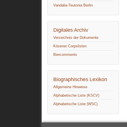
Vandalia-Teutonia Berlin
Digitales Archiv
Verzeichnis der Dokumente
Kösener Corpslisten
Biercomments
Biographisches Lexikon
Allgemeine Hinweise
Alphabetische Liste (KSCV)
Alphabetische Liste (WSC)