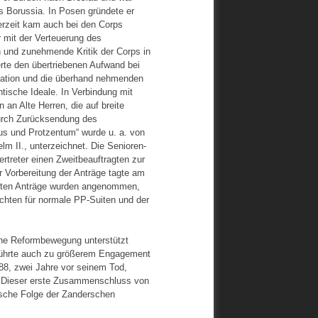
s Borussia. In Posen gründete er
erzeit kam auch bei den Corps
 mit der Verteuerung des
n und zunehmende Kritik der Corps in
ierte den übertriebenen Aufwand bei
tation und die überhand nehmenden
tische Ideale. In Verbindung mit
an Alte Herren, die auf breite
durch Zurücksendung des
us und Protzentum“ wurde u. a. von
m II., unterzeichnet. Die Senioren-
reter einen Zweitbeauftragten zur
 Vorbereitung der Anträge tagte am
eisten Anträge wurden angenommen,
chten für normale PP-Suiten und der
ine Reformbewegung unterstützt
führte auch zu größerem Engagement
1888, zwei Jahre vor seinem Tod,
n. Dieser erste Zusammenschluss von
rische Folge der Zanderschen