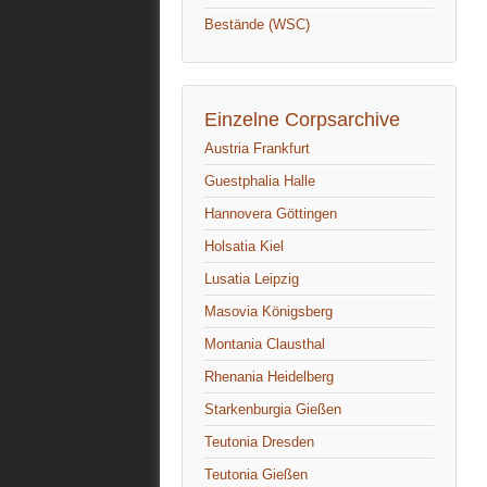
Bestände (WSC)
Einzelne Corpsarchive
Austria Frankfurt
Guestphalia Halle
Hannovera Göttingen
Holsatia Kiel
Lusatia Leipzig
Masovia Königsberg
Montania Clausthal
Rhenania Heidelberg
Starkenburgia Gießen
Teutonia Dresden
Teutonia Gießen