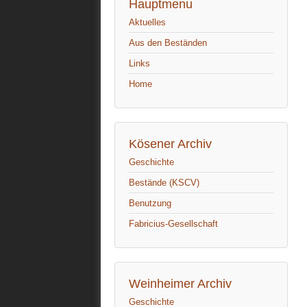
Hauptmenu
Aktuelles
Aus den Beständen
Links
Home
Kösener Archiv
Geschichte
Bestände (KSCV)
Benutzung
Fabricius-Gesellschaft
Weinheimer Archiv
Geschichte