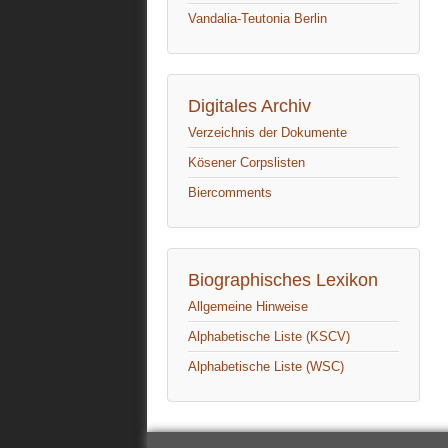
Vandalia-Teutonia Berlin
Digitales Archiv
Verzeichnis der Dokumente
Kösener Corpslisten
Biercomments
Biographisches Lexikon
Allgemeine Hinweise
Alphabetische Liste (KSCV)
Alphabetische Liste (WSC)