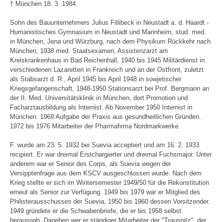
† München 18. 3. 1984
Sohn des Bauunternehmers Julius Fillibeck in Neustadt a. d. Haardt -
Humanistisches Gymnasium in Neustadt und Mannheim, stud. med.
in München, Jena und Würzburg, nach dem Physikum Rückkehr nach
München, 1938 med. Staatsexamen, Assistenzarzt am
Kreiskrankenhaus in Bad Reichenhall, 1940 bis 1945 Militärdienst in
verschiedenen Lazaretten in Frankreich und an der Ostfront, zuletzt
als Stabsarzt d. R., April 1945 bis April 1948 in sowjetischer
Kriegsgefangenschaft, 1948-1950 Stationsarzt bei Prof. Bergmann an
der II. Med. Universitätsklinik in München, dort Promotion und
Facharztausbildung als Internist. Ab November 1950 Internist in
München. 1969 Aufgabe der Praxis aus gesundheitlichen Gründen.
1972 bis 1976 Mitarbeiter der Pharmafirma Nordmarkwerke.
F. wurde am 23. 5. 1932 bei Suevia acceptiert und am 16. 2. 1933
recipiert. Er war dreimal Erstchargierter und dreimal Fuchsmajor. Unter
anderem war er Senior des Corps, als Suevia wegen der
Versipptenfrage aus dem KSCV ausgeschlossen wurde. Nach dem
Krieg stellte er sich im Wintersemester 1949/50 für die Rekonstitution
erneut als Senior zur Verfügung. 1949 bis 1979 war er Mitglied des
Philisterausschusses der Suevia, 1950 bis 1960 dessen Vorsitzender.
1949 gründete er die Schwabenbriefe, die er bis 1958 selbst
herausgab. Daneben wer er ständiger Mitarbeiter der "Trausnitz", der