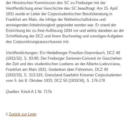
der Historischen Kommission des SC zu Freiburger mit der
Veröffentlichung einer Geschichte des SC beauftragt. Am 15. April
1931 wurde er Leiter der Corpsstudentischen Berufsberatung in
Frankfurt am Main, die infolge der Weltwirtschaftskrise und
ansteigenden Arbeitslosigkeit gegründet worden war. Er stand der
Einrichtung bis zu ihrer Auflösung 1934 vor und wirkte daneben an der
Schriftleitung der DCZ und ihrem Buchverlag und sonstigen Aufgaben
des Corpszeitzungsausschusses mit.
Veröffentlichungen:
Ein Heidelberger Preußen-Stammbuch, DCZ 48
(1931/32), S. 83-90; Der Freiburger Senioren-Convent im Geschehen
der Zeit und des studentischen Loebens an der Alberto-Ludoviciana,
Frankfurt am Main 1931; Gedanken über Führertum, DCZ 49
(1932/33), S. 313-315; Grenzland-Saarfahrt Kösener Corpsstudenten
vom 5. bis 8. Oktober 1933, DCZ 50 (1933/34), S. 176-178
Quellen:
KösA A 1 Nr. 717b
◊
Zurück zur Liste