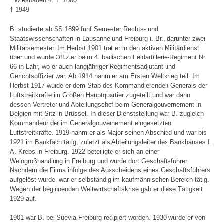
* Wiesbaden 4. 1. 1880
† 1949
B. studierte ab SS 1899 fünf Semester Rechts- und
Staatswissenschaften in Lausanne und Freiburg i. Br., darunter zwei
Militärsemester. Im Herbst 1901 trat er in den aktiven Militärdienst
über und wurde Offizier beim 4. badischen Feldartillerie-Regiment Nr.
66 in Lahr, wo er auch langjähriger Regimentsadjutant und
Gerichtsoffizier war. Ab 1914 nahm er am Ersten Weltkrieg teil. Im
Herbst 1917 wurde er dem Stab des Kommandierenden Generals der
Luftstreitkräfte im Großen Hauptquartier zugeteilt und war dann
dessen Vertreter und Abteilungschef beim Generalgouvernement in
Belgien mit Sitz in Brüssel. In dieser Dienststellung war B. zugleich
Kommandeur der im Generalgouvernement eingesetzten
Luftstreitkräfte. 1919 nahm er als Major seinen Abschied und war bis
1921 im Bankfach tätig, zuletzt als Abteilungsleiter des Bankhauses I.
A. Krebs in Freiburg. 1922 beteiligte er sich an einer
Weingroßhandlung in Freiburg und wurde dort Geschäftsführer.
Nachdem die Firma infolge des Ausscheidens eines Geschäftsführers
aufgelöst wurde, war er selbständig im kaufmännischen Bereich tätig.
Wegen der beginnenden Weltwirtschaftskrise gab er diese Tätigkeit
1929 auf.
1901 war B. bei Suevia Freiburg recipiert worden. 1930 wurde er von