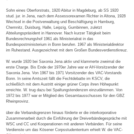
Sohn eines Oberforstrats, 1920 Abitur in Magdeburg, ab SS 1920
stud. jur. in Jena, nach dem Assessorexamen Richter in Altona, 1928
Wechsel in die Postverwaltung und Beschäftigung in Hamburg,
Chemnitz, Duisburg, Halle, Leipzig, Gumbinnen, zuletzt
Abteilungspräsident in Hannover. Nach kurzer Tätigkeit beim
Bundesrechnungshof 1961 als Ministerialrat in das
Bundespostministerium in Bonn berufen. 1967 als Ministerialdirektor
im Ruhestand. Ausgezeichnet mit dem Großen Bundesverdienstkreuz.
W. wurde 1920 bei Saxonia Jena aktiv und klammerte zweimal die
erste Charge. Bis Ende der 1970er Jahre war er AH-Vorsitzender der
Saxonia Jena. Von 1967 bis 1971 Vorsitzender des VAC-Vorstands
Bonn. In seine Amtszeit fällt die Fechtdebatte im KSCV, die
schließlich mit dem Austritt einiger grüner Corps ihren Höhepunkt
erreichte. W. trug dazu bei Spaltungstendenzen einzudämmen. Von
1972 bis 1977 war er Mitglied des Gesamtausschusses für den GBZ
Rheinprovinz.
über die Verbandsgrenzen hinaus förderte er die interkorporative
Zusammenarbeit durch die Einführung der Dreiverbändegespräche mit
WSC und CC und Kooperationen mit anderen Verbänden. Für seine
Verdienste um das Kösener Corpsstudententum erhielt W. die VAC-