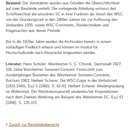
Bestand:
Die Vorortakten wurden aus Gründen der Übersichtlichkeit
auf zwei Bestände verteilt. Die vorliegende Abteilung umfasst den
Schriftwechsel der einzelnen SC in ihrer Funktion als Vorort des WSC
von der Gründungszeit in den 1860er Jahren bis zur Auflösung des
Verbandes 1935, sowie WSC-Comments, Rundschreiben und
Klagesachen aus dieser Periode.
Bis in die 1920er Jahre wurden die Archivalien bereits in einem
vorläufigen Findbuch erfasst und können im Institut für
Hochschulkunde nach Absprache eingesehen werden.
Literatur:
Hans Schüler: Weinheimer S. C. Chronik, Darmstadt 1927;
100 Jahre Weinheimer Senioren-Convent. Festschrift zum
hundertjährigen Bestehen des Weinheimer Senioren-Convents,
Bochum 1963; Herbert Scherer: Die WSC-Corps in der Verbotszeit
(1933-1945), EuJ 5 (1960), S. 82-93; Herbert Scherer: Wiedergründung
im Widerstreit. Der Restitutionsprozeß studentischer Korporationen
nach dem Zweiten Weltkrieg am Beispiel des Weinheimer SC, EuJ 43
(1998), S. 135-151.
◊
Zurück zur Beständeübersicht