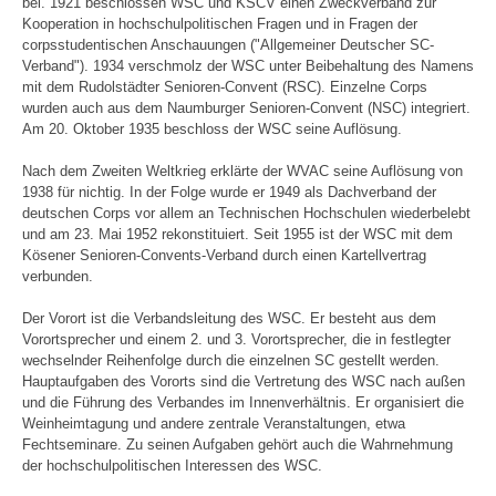
bei. 1921 beschlossen WSC und KSCV einen Zweckverband zur
Kooperation in hochschulpolitischen Fragen und in Fragen der
corpsstudentischen Anschauungen ("Allgemeiner Deutscher SC-
Verband"). 1934 verschmolz der WSC unter Beibehaltung des Namens
mit dem Rudolstädter Senioren-Convent (RSC). Einzelne Corps
wurden auch aus dem Naumburger Senioren-Convent (NSC) integriert.
Am 20. Oktober 1935 beschloss der WSC seine Auflösung.
Nach dem Zweiten Weltkrieg erklärte der WVAC seine Auflösung von
1938 für nichtig. In der Folge wurde er 1949 als Dachverband der
deutschen Corps vor allem an Technischen Hochschulen wiederbelebt
und am 23. Mai 1952 rekonstituiert. Seit 1955 ist der WSC mit dem
Kösener Senioren-Convents-Verband durch einen Kartellvertrag
verbunden.
Der Vorort ist die Verbandsleitung des WSC. Er besteht aus dem
Vorortsprecher und einem 2. und 3. Vorortsprecher, die in festlegter
wechselnder Reihenfolge durch die einzelnen SC gestellt werden.
Hauptaufgaben des Vororts sind die Vertretung des WSC nach außen
und die Führung des Verbandes im Innenverhältnis. Er organisiert die
Weinheimtagung und andere zentrale Veranstaltungen, etwa
Fechtseminare. Zu seinen Aufgaben gehört auch die Wahrnehmung
der hochschulpolitischen Interessen des WSC.