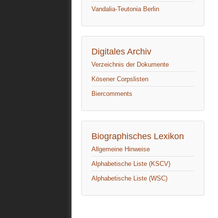
Vandalia-Teutonia Berlin
Digitales Archiv
Verzeichnis der Dokumente
Kösener Corpslisten
Biercomments
Biographisches Lexikon
Allgemeine Hinweise
Alphabetische Liste (KSCV)
Alphabetische Liste (WSC)