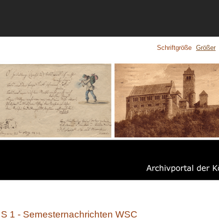
Schriftgröße
Größer
S 1 - Semesternachrichten WSC