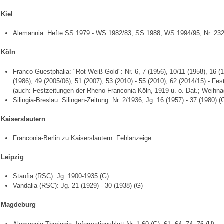
Kiel
Alemannia: Hefte SS 1979 - WS 1982/83, SS 1988, WS 1994/95, Nr. 232
Köln
Franco-Guestphalia: "Rot-Weiß-Gold": Nr. 6, 7 (1956), 10/11 (1958), 16 (1
(1986), 49 (2005/06), 51 (2007), 53 (2010) - 55 (2010), 62 (2014/15) - Fes
(auch: Festzeitungen der Rheno-Franconia Köln, 1919 u. o. Dat.; Weihna
Silingia-Breslau: Silingen-Zeitung: Nr. 2/1936; Jg. 16 (1957) - 37 (1980) (
Kaiserslautern
Franconia-Berlin zu Kaiserslautern: Fehlanzeige
Leipzig
Staufia (RSC): Jg. 1900-1935 (G)
Vandalia (RSC): Jg. 21 (1929) - 30 (1938) (G)
Magdeburg