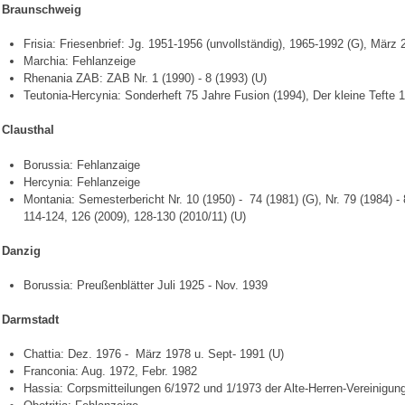
Braunschweig
Frisia: Friesenbrief: Jg. 1951-1956 (unvollständig), 1965-1992 (G), März 
Marchia: Fehlanzeige
Rhenania ZAB: ZAB Nr. 1 (1990) - 8 (1993) (U)
Teutonia-Hercynia: Sonderheft 75 Jahre Fusion (1994), Der kleine Tefte 
Clausthal
Borussia: Fehlanzaige
Hercynia: Fehlanzeige
Montania: Semesterbericht Nr. 10 (1950) - 74 (1981) (G), Nr. 79 (1984) - 
114-124, 126 (2009), 128-130 (2010/11) (U)
Danzig
Borussia: Preußenblätter Juli 1925 - Nov. 1939
Darmstadt
Chattia: Dez. 1976 - März 1978 u. Sept- 1991 (U)
Franconia: Aug. 1972, Febr. 1982
Hassia: Corpsmitteilungen 6/1972 und 1/1973 der Alte-Herren-Vereinigun