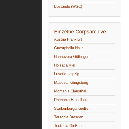
Bestände (WSC)
Einzelne Corpsarchive
Austria Frankfurt
Guestphalia Halle
Hannovera Göttingen
Holsatia Kiel
Lusatia Leipzig
Masovia Königsberg
Montania Clausthal
Rhenania Heidelberg
Starkenburgia Gießen
Teutonia Dresden
Teutonia Gießen