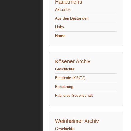
Hauptmenu
Aktuelles
Aus den Beständen
Links
Home
Kösener Archiv
Geschichte
Bestände (KSCV)
Benutzung
Fabricius-Gesellschaft
Weinheimer Archiv
Geschichte