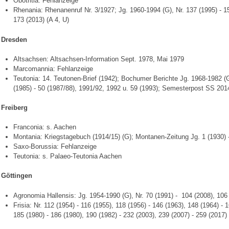
Obotritia: Fehlanzeige
Rhenania: Rhenanenruf Nr. 3/1927; Jg. 1960-1994 (G), Nr. 137 (1995) - 151
173 (2013) (A 4, U)
Dresden
Altsachsen: Altsachsen-Information Sept. 1978, Mai 1979
Marcomannia: Fehlanzeige
Teutonia: 14. Teutonen-Brief (1942); Bochumer Berichte Jg. 1968-1982 (
(1985) - 50 (1987/88), 1991/92, 1992 u. 59 (1993); Semesterpost SS 20
Freiberg
Franconia: s. Aachen
Montania: Kriegstagebuch (1914/15) (G); Montanen-Zeitung Jg. 1 (1930) -
Saxo-Borussia: Fehlanzeige
Teutonia: s. Palaeo-Teutonia Aachen
Göttingen
Agronomia Hallensis: Jg. 1954-1990 (G), Nr. 70 (1991) - 104 (2008), 106 
Frisia: Nr. 112 (1954) - 116 (1955), 118 (1956) - 146 (1963), 148 (1964) - 
185 (1980) - 186 (1980), 190 (1982) - 232 (2003), 239 (2007) - 259 (2017) 