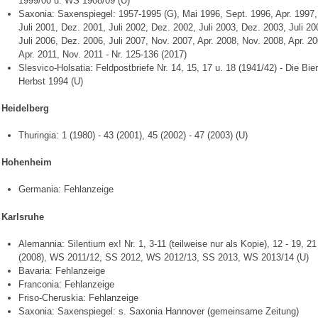
1999/00 u. WS 1908/09 (U)
Saxonia: Saxenspiegel: 1957-1995 (G), Mai 1996, Sept. 1996, Apr. 1997,
Juli 2001, Dez. 2001, Juli 2002, Dez. 2002, Juli 2003, Dez. 2003, Juli 
Juli 2006, Dez. 2006, Juli 2007, Nov. 2007, Apr. 2008, Nov. 2008, Apr. 2
Apr. 2011, Nov. 2011 - Nr. 125-136 (2017)
Slesvico-Holsatia: Feldpostbriefe Nr. 14, 15, 17 u. 18 (1941/42) - Die Bie
Herbst 1994 (U)
Heidelberg
Thuringia: 1 (1980) - 43 (2001), 45 (2002) - 47 (2003) (U)
Hohenheim
Germania: Fehlanzeige
Karlsruhe
Alemannia: Silentium ex! Nr. 1, 3-11 (teilweise nur als Kopie), 12 - 19, 21 
(2008), WS 2011/12, SS 2012, WS 2012/13, SS 2013, WS 2013/14 (U)
Bavaria: Fehlanzeige
Franconia: Fehlanzeige
Friso-Cheruskia: Fehlanzeige
Saxonia: Saxenspiegel: s. Saxonia Hannover (gemeinsame Zeitung)