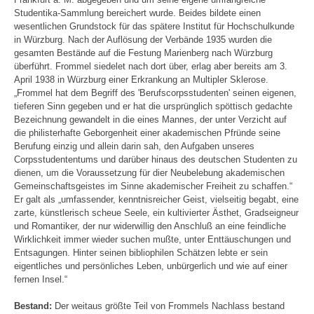
Studentika-Sammlung bereichert wurde. Beides bildete einen
wesentlichen Grundstock für das spätere Institut für Hochschulkunde
in Würzburg. Nach der Auflösung der Verbände 1935 wurden die
gesamten Bestände auf die Festung Marienberg nach Würzburg
überführt. Frommel siedelet nach dort über, erlag aber bereits am 3.
April 1938 in Würzburg einer Erkrankung an Multipler Sklerose.
„Frommel hat dem Begriff des 'Berufscorpsstudenten' seinen eigenen,
tieferen Sinn gegeben und er hat die ursprünglich spöttisch gedachte
Bezeichnung gewandelt in die eines Mannes, der unter Verzicht auf
die philisterhafte Geborgenheit einer akademischen Pfründe seine
Berufung einzig und allein darin sah, den Aufgaben unseres
Corpsstudententums und darüber hinaus des deutschen Studenten zu
dienen, um die Voraussetzung für dier Neubelebung akademischen
Gemeinschaftsgeistes im Sinne akademischer Freiheit zu schaffen.“
Er galt als „umfassender, kenntnisreicher Geist, vielseitig begabt, eine
zarte, künstlerisch scheue Seele, ein kultivierter Ästhet, Gradseigneur
und Romantiker, der nur widerwillig den Anschluß an eine feindliche
Wirklichkeit immer wieder suchen mußte, unter Enttäuschungen und
Entsagungen. Hinter seinen bibliophilen Schätzen lebte er sein
eigentliches und persönliches Leben, unbürgerlich und wie auf einer
fernen Insel.“
Bestand:
Der weitaus größte Teil von Frommels Nachlass bestand