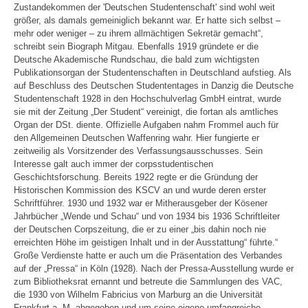
Zustandekommen der 'Deutschen Studentenschaft' sind wohl weit
größer, als damals gemeiniglich bekannt war. Er hatte sich selbst –
mehr oder weniger – zu ihrem allmächtigen Sekretär gemacht“,
schreibt sein Biograph Mitgau. Ebenfalls 1919 gründete er die
Deutsche Akademische Rundschau, die bald zum wichtigsten
Publikationsorgan der Studentenschaften in Deutschland aufstieg. Als
auf Beschluss des Deutschen Studententages in Danzig die Deutsche
Studentenschaft 1928 in den Hochschulverlag GmbH eintrat, wurde
sie mit der Zeitung „Der Student“ vereinigt, die fortan als amtliches
Organ der DSt. diente. Offizielle Aufgaben nahm Frommel auch für
den Allgemeinen Deutschen Waffenring wahr. Hier fungierte er
zeitweilig als Vorsitzender des Verfassungsausschusses. Sein
Interesse galt auch immer der corpsstudentischen
Geschichtsforschung. Bereits 1922 regte er die Gründung der
Historischen Kommission des KSCV an und wurde deren erster
Schriftführer. 1930 und 1932 war er Mitherausgeber der Kösener
Jahrbücher „Wende und Schau“ und von 1934 bis 1936 Schriftleiter
der Deutschen Corpszeitung, die er zu einer „bis dahin noch nie
erreichten Höhe im geistigen Inhalt und in der Ausstattung“ führte.“
Große Verdienste hatte er auch um die Präsentation des Verbandes
auf der „Pressa“ in Köln (1928). Nach der Pressa-Ausstellung wurde er
zum Bibliotheksrat ernannt und betreute die Sammlungen des VAC,
die 1930 von Wilhelm Fabricius von Marburg an die Universität
Frankfurt a. M. abgegeben und um seine eigene umfangreiche