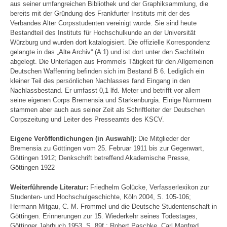
aus seiner umfangreichen Bibliothek und der Graphiksammlung, die
bereits mit der Gründung des Frankfurter Instituts mit der des
Verbandes Alter Corpsstudenten vereinigt wurde. Sie sind heute
Bestandteil des Instituts für Hochschulkunde an der Universität
Würzburg und wurden dort katalogisiert. Die offizielle Korrespondenz
gelangte in das „Alte Archiv“ (A 1) und ist dort unter den Sachtiteln
abgelegt. Die Unterlagen aus Frommels Tätigkeit für den Allgemeinen
Deutschen Waffenring befinden sich im Bestand B 6. Lediglich ein
kleiner Teil des persönlichen Nachlasses fand Eingang in den
Nachlassbestand. Er umfasst 0,1 lfd. Meter und betrifft vor allem
seine eigenen Corps Bremensia und Starkenburgia. Einige Nummern
stammen aber auch aus seiner Zeit als Schriftleiter der Deutschen
Corpszeitung und Leiter des Presseamts des KSCV.
Eigene Veröffentlichungen (in Auswahl):
Die Mitglieder der
Bremensia zu Göttingen vom 25. Februar 1911 bis zur Gegenwart,
Göttingen 1912; Denkschrift betreffend Akademische Presse,
Göttingen 1922
Weiterführende Literatur:
Friedhelm Golücke, Verfasserlexikon zur
Studenten- und Hochschulgeschichte, Köln 2004, S. 105-106;
Hermann Mitgau, C. M. Frommel und die Deutsche Studentenschaft in
Göttingen. Erinnerungen zur 15. Wiederkehr seines Todestages,
Göttinger Jahrbuch 1953, S. 89f.; Robert Paschke, Carl Manfred