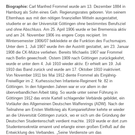
Biographie:
Carl Manfred Frommel wurde am 13. Dezember 1884 in
Hamburg als Sohn eines Geh. Regierungsrates geboren. Von seinem
Elternhaus aus mit den nötigen finanziellen Mitteln ausgestattet,
studierte er an der Universität Göttingen ohne bestimmtes Berufsziel
und ohne Abschluss. Am 25. April 1906 wurde er bei Bremensia aktiv
und am 24. November 1906 ins engere Corps recipiert. Im
Wintersemester 1906/07 bekleidete er die Funktion des Fuchsmajors.
Unter dem 1. Juli 1907 wurde ihm der Austritt gestattet, am 23. Januar
1908 die CK-Mütze verliehen. Bereits Michaelis 1907 war Frommel
nach Berlin gewechselt. Ostern 1909 nach Göttingen zurückgekehrt,
wurde er unter dem 4. Juli 1910 wieder aktiv. Er erhielt am 19. Juli
1910 das Band zurück und wurde am 17. Oktober 1910 inaktiviert.
Von November 1911 bis Mai 1912 diente Frommel als Einjährig-
Freiwilliger im 2. Kurhessischen Infanterie-Regiment Nr. 82 in
Göttingen. In den folgenden Jahren war er vor allem in der
überverbandlichen Arbeit tätig. So wurde unter seiner Führung in
Göttingen 1912 das erste Kartell schlagender Verbände gebildet, ein
Vorläufer des Allgemeinen Deutschen Waffenrings (ADW). Nach der
Teilnahme am Ersten Weltkrieg als Kompanieführer kehrte er wieder
an die Universität Göttingen zurück, wo er sich um die Gründung der
Deutschen Studentenschaft verdient machte. 1919 wurde er dort zum
Studentensekretär ernannt und erlangte einen großen Einfluß auf die
Entwicklung des Verbandes. „Seine Verdienste um das