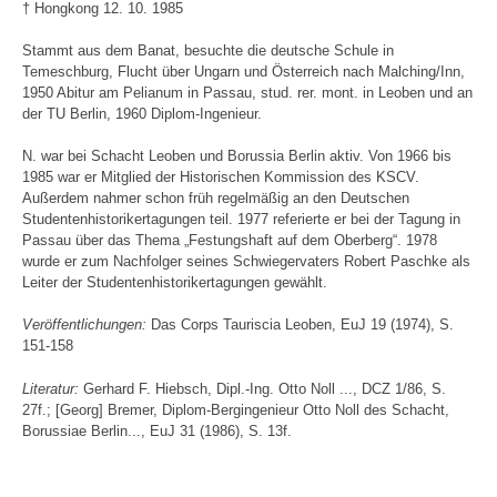
† Hongkong 12. 10. 1985
Stammt aus dem Banat, besuchte die deutsche Schule in
Temeschburg, Flucht über Ungarn und Österreich nach Malching/Inn,
1950 Abitur am Pelianum in Passau, stud. rer. mont. in Leoben und an
der TU Berlin, 1960 Diplom-Ingenieur.
N. war bei Schacht Leoben und Borussia Berlin aktiv. Von 1966 bis
1985 war er Mitglied der Historischen Kommission des KSCV.
Außerdem nahmer schon früh regelmäßig an den Deutschen
Studentenhistorikertagungen teil. 1977 referierte er bei der Tagung in
Passau über das Thema „Festungshaft auf dem Oberberg“. 1978
wurde er zum Nachfolger seines Schwiegervaters Robert Paschke als
Leiter der Studentenhistorikertagungen gewählt.
Veröffentlichungen:
Das Corps Tauriscia Leoben, EuJ 19 (1974), S.
151-158
Literatur:
Gerhard F. Hiebsch, Dipl.-Ing. Otto Noll ..., DCZ 1/86, S.
27f.; [Georg] Bremer, Diplom-Bergingenieur Otto Noll des Schacht,
Borussiae Berlin..., EuJ 31 (1986), S. 13f.