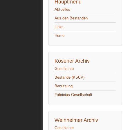
Hauptmenu
Aktuelles
Aus den Beständen
Links
Home
Kösener Archiv
Geschichte
Bestände (KSCV)
Benutzung
Fabricius-Gesellschaft
Weinheimer Archiv
Geschichte