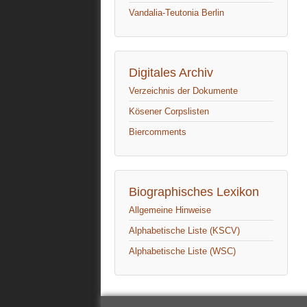
Vandalia-Teutonia Berlin
Digitales Archiv
Verzeichnis der Dokumente
Kösener Corpslisten
Biercomments
Biographisches Lexikon
Allgemeine Hinweise
Alphabetische Liste (KSCV)
Alphabetische Liste (WSC)