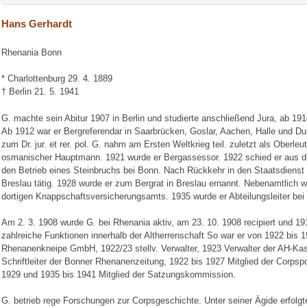
Hans Gerhardt
Rhenania Bonn
* Charlottenburg 29. 4. 1889
† Berlin 21. 5. 1941
G. machte sein Abitur 1907 in Berlin und studierte anschließend Jura, ab 19
Ab 1912 war er Bergreferendar in Saarbrücken, Goslar, Aachen, Halle und Dui
zum Dr. jur. et rer. pol. G. nahm am Ersten Weltkrieg teil. zuletzt als Oberleu
osmanischer Hauptmann. 1921 wurde er Bergassessor. 1922 schied er aus 
den Betrieb eines Steinbruchs bei Bonn. Nach Rückkehr in den Staatsdienst 
Breslau tätig. 1928 wurde er zum Bergrat in Breslau ernannt. Nebenamtlich w
dortigen Knappschaftsversicherungsamts. 1935 wurde er Abteilungsleiter bei
Am 2. 3. 1908 wurde G. bei Rhenania aktiv, am 23. 10. 1908 recipiert und 191
zahlreiche Funktionen innerhalb der Altherrenschaft So war er von 1922 bis 
Rhenanenkneipe GmbH, 1922/23 stellv. Verwalter, 1923 Verwalter der AH-Ka
Schriftleiter der Bonner Rhenanenzeitung, 1922 bis 1927 Mitglied der Corpsp
1929 und 1935 bis 1941 Mitglied der Satzungskommission.
G. betrieb rege Forschungen zur Corpsgeschichte. Unter seiner Ägide erfolgt