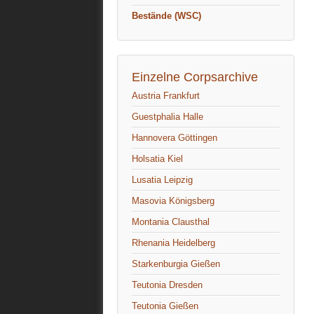
Bestände (WSC)
Einzelne Corpsarchive
Austria Frankfurt
Guestphalia Halle
Hannovera Göttingen
Holsatia Kiel
Lusatia Leipzig
Masovia Königsberg
Montania Clausthal
Rhenania Heidelberg
Starkenburgia Gießen
Teutonia Dresden
Teutonia Gießen