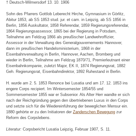
† Deutsch-Wilmersdorf 13. 10. 1906
Sohn des Pfarrers Gottlob Leberecht Hirche, Gymnasium in Görlitz,
Abitur 1853, ab SS 1853 stud. jur. et cam. in Leipzig, ab SS 1856 in
Berlin, 1856 Auskultator, 1858 Referendar, 1859 Regierungsreferendar,
1864 Regierungsassessor, 1865 bei der Regierung in Potsdam,
Teilnahme am Feldzug 1866 als preußischer Landwehroffizier,
Assessor in der Verwaltung des Generalgouvernements Hannover,
dann im preußischen Handelsministerium, 1868 in der
Eisenbahnverwaltung in Berlin, Hannover, Aachen, Bromberg und
wieder in Berlin, Teilnahme am Feldzug 1870/71, Premierleutnant einer
Eisenbahnkompanie, zuletzt Major, EK II, 1874 Regierungsrat, 1882
Geh. Regierungsrat, Eisenbahndirektor, 1892 Ruhestand in Berlin.
H. wurde am 2. 5. 1853 Renonce bei Lusatia und am 17. 12. 1853 ins
engere Corps recipiert. Im Wintersemester 1854/55 und
Sommersemester 1855 war er Subsenior. Als Alter Herr wandte er sich
nach der Reichgründung gegen den übertriebenen Luxus in den Corps
und setzte sich für die Wiedereinführung der beweglichen Mensur ein.
1880 gehörte er zu den Initiatoren der
Zanderschen Bewegung
zur
Reform des Corpslebens.
Literatur:
Corpsbericht Lusatia Leipzig, Februar 1907, S. 11.