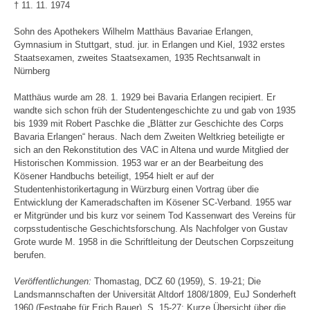
† 11. 11. 1974
Sohn des Apothekers Wilhelm Matthäus Bavariae Erlangen,
Gymnasium in Stuttgart, stud. jur. in Erlangen und Kiel, 1932 erstes
Staatsexamen, zweites Staatsexamen, 1935 Rechtsanwalt in
Nürnberg
Matthäus wurde am 28. 1. 1929 bei Bavaria Erlangen recipiert. Er
wandte sich schon früh der Studentengeschichte zu und gab von 1935
bis 1939 mit Robert Paschke die „Blätter zur Geschichte des Corps
Bavaria Erlangen“ heraus. Nach dem Zweiten Weltkrieg beteiligte er
sich an den Rekonstitution des VAC in Altena und wurde Mitglied der
Historischen Kommission. 1953 war er an der Bearbeitung des
Kösener Handbuchs beteiligt, 1954 hielt er auf der
Studentenhistorikertagung in Würzburg einen Vortrag über die
Entwicklung der Kameradschaften im Kösener SC-Verband. 1955 war
er Mitgründer und bis kurz vor seinem Tod Kassenwart des Vereins für
corpsstudentische Geschichtsforschung. Als Nachfolger von Gustav
Grote wurde M. 1958 in die Schriftleitung der Deutschen Corpszeitung
berufen.
Veröffentlichungen:
Thomastag, DCZ 60 (1959), S. 19-21; Die
Landsmannschaften der Universität Altdorf 1808/1809, EuJ Sonderheft
1960 (Festgabe für Erich Bauer), S. 15-27; Kurze Übersicht über die