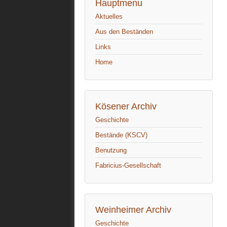
Hauptmenu
Aktuelles
Aus den Beständen
Links
Home
Kösener Archiv
Geschichte
Bestände (KSCV)
Benutzung
Fabricius-Gesellschaft
Weinheimer Archiv
Geschichte