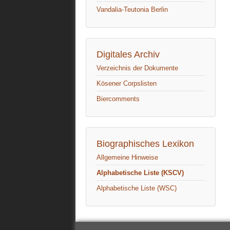
Vandalia-Teutonia Berlin
Digitales Archiv
Verzeichnis der Dokumente
Kösener Corpslisten
Biercomments
Biographisches Lexikon
Allgemeine Hinweise
Alphabetische Liste (KSCV)
Alphabetische Liste (WSC)