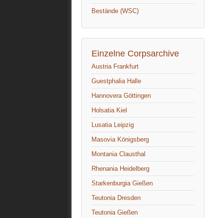
Bestände (WSC)
Einzelne Corpsarchive
Austria Frankfurt
Guestphalia Halle
Hannovera Göttingen
Holsatia Kiel
Lusatia Leipzig
Masovia Königsberg
Montania Clausthal
Rhenania Heidelberg
Starkenburgia Gießen
Teutonia Dresden
Teutonia Gießen