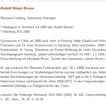
Rudolf Meyer-Brons
Rhenania Freiburg, Hannovera Göttingen
* Hardegsen b. Northeim 3.4.1869 (als Rudolf Meyer)
† Hamburg 24.6.1960
Gymnasium in Celle, ab 1888 stud. med. in Freiburg, Halle (Saale) und Gött
Promotion zum Dr. med. Assistenzarzt in Hamburg, Wien und Gießen. 1896 
Krankenhaus St. Georg. Teilnahme am Ersten Weltkrieg als stellv. Divisions
Versorgungsamt Hamburg, später selbständiger Facharzt für HNO. 1.1.1956
Eheschließung mit Elisabeth Brons, Tochter des Kaufmanns Johann Brons, 
M. war zunächst bei Rhenania Freiburg aktiv (rec. 30.1.1889) und wurde am 1
betrieb Forschungen zur Studentengeschichte und war maßgeblich am Göttin
beiden Rückdatierungen der Hannovera beteiligt. 1927 gab er die 5. Auflage 
Hannovera heraus (umfassend die Jahre 1809-1927). In den Corpszeitungen d
wiederholt Beiträge zur Frühgeschichte des Corps.
Literatur:
Die Freiburger Rhenanen 1812-1961 (1962), Nr. 525; Corpsmitteilun
S. 18f.; Dass., Nr. 24, S. 25-28.