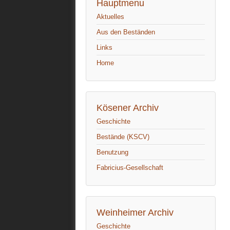
Hauptmenu
Aktuelles
Aus den Beständen
Links
Home
Kösener Archiv
Geschichte
Bestände (KSCV)
Benutzung
Fabricius-Gesellschaft
Weinheimer Archiv
Geschichte