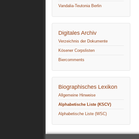
Vandalia-Teutonia Berlin
Digitales Archiv
Verzeichnis der Dokumente
Kösener Corpslisten
Biercomments
Biographisches Lexikon
Allgemeine Hinweise
Alphabetische Liste (KSCV)
Alphabetische Liste (WSC)