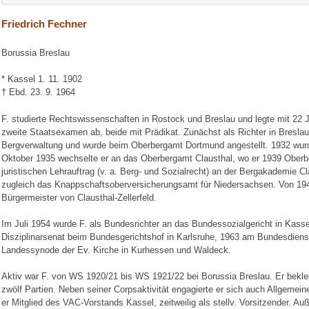
Friedrich Fechner
Borussia Breslau
* Kassel 1. 11. 1902
† Ebd. 23. 9. 1964
F. studierte Rechtswissenschaften in Rostock und Breslau und legte mit 22 
zweite Staatsexamen ab, beide mit Prädikat. Zunächst als Richter in Breslau
Bergverwaltung und wurde beim Oberbergamt Dortmund angestellt. 1932 wurd
Oktober 1935 wechselte er an das Oberbergamt Clausthal, wo er 1939 Oberber
juristischen Lehrauftrag (v. a. Berg- und Sozialrecht) an der Bergakademie Cl
zugleich das Knappschaftsoberversicherungsamt für Niedersachsen. Von 1949
Bürgermeister von Clausthal-Zellerfeld.
Im Juli 1954 wurde F. als Bundesrichter an das Bundessozialgericht in Kass
Disziplinarsenat beim Bundesgerichtshof in Karlsruhe, 1963 am Bundesdienstg
Landessynode der Ev. Kirche in Kurhessen und Waldeck.
Aktiv war F. von WS 1920/21 bis WS 1921/22 bei Borussia Breslau. Er beklei
zwölf Partien. Neben seiner Corpsaktivität engagierte er sich auch Allgeme
er Mitglied des VAC-Vorstands Kassel, zeitweilig als stellv. Vorsitzender. A