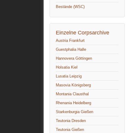
Bestände (WSC)
Einzelne Corpsarchive
Austria Frankfurt
Guestphalia Halle
Hannovera Göttingen
Holsatia Kiel
Lusatia Leipzig
Masovia Königsberg
Montania Clausthal
Rhenania Heidelberg
Starkenburgia Gießen
Teutonia Dresden
Teutonia Gießen