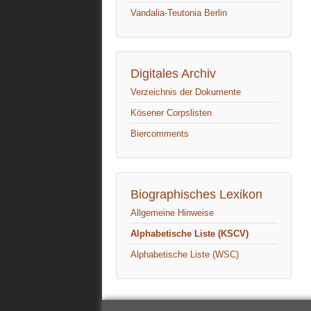
Vandalia-Teutonia Berlin
Digitales Archiv
Verzeichnis der Dokumente
Kösener Corpslisten
Biercomments
Biographisches Lexikon
Allgemeine Hinweise
Alphabetische Liste (KSCV)
Alphabetische Liste (WSC)