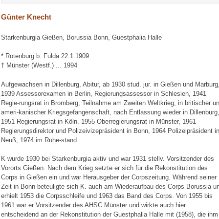
Günter Knecht
Starkenburgia Gießen, Borussia Bonn, Guestphalia Halle
* Rotenburg b. Fulda 22.1.1909
† Münster (Westf.) ... 1994
Aufgewachsen in Dillenburg, Abitur, ab 1930 stud. jur. in Gießen und Marburg
1939 Assessorexamen in Berlin, Regierungsassessor in Schlesien, 1941
Regie-rungsrat in Bromberg, Teilnahme am Zweiten Weltkrieg, in britischer u
ameri-kanischer Kriegsgefangenschaft, nach Entlassung wieder in Dillenburg
1951 Regierungsrat in Köln. 1955 Oberregierungsrat in Münster, 1961
Regierungsdirektor und Polizeivizepräsident in Bonn, 1964 Polizeipräsident i
Neuß, 1974 im Ruhe-stand.
K wurde 1930 bei Starkenburgia aktiv und war 1931 stellv. Vorsitzender des
Vororts Gießen. Nach dem Krieg setzte er sich für die Rekonstitution des
Corps in Gießen ein und war Herausgeber der Corpszeitung. Während seiner
Zeit in Bonn beteuligte sich K. auch am Wiederaufbau des Corps Borussia u
erhielt 1953 die Corpsschleife und 1963 das Band des Corps. Von 1955 bis
1961 war er Vorsitzender des AHSC Münster und wirkte auch hier
entscheidend an der Rekonstitution der Guestphalia Halle mit (1958), die ihm