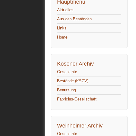
Hauptmenu
Aktuelles
Aus den Beständen
Links
Home
Kösener Archiv
Geschichte
Bestände (KSCV)
Benutzung
Fabricius-Gesellschaft
Weinheimer Archiv
Geschichte