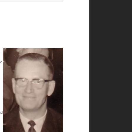
,
nd
,
n
nd