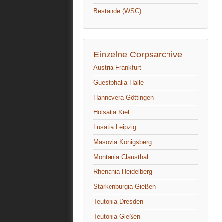
Bestände (WSC)
Einzelne Corpsarchive
Austria Frankfurt
Guestphalia Halle
Hannovera Göttingen
Holsatia Kiel
Lusatia Leipzig
Masovia Königsberg
Montania Clausthal
Rhenania Heidelberg
Starkenburgia Gießen
Teutonia Dresden
Teutonia Gießen