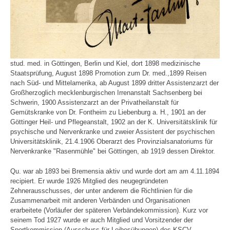
stud. med. in Göttingen, Berlin und Kiel, dort 1898 medizinische
Staatsprüfung, August 1898 Promotion zum Dr. med.,1899 Reisen
nach Süd- und Mittelamerika, ab August 1899 dritter Assistenzarzt der
Großherzoglich mecklenburgischen Irrenanstalt Sachsenberg bei
Schwerin, 1900 Assistenzarzt an der Privatheilanstalt für
Gemütskranke von Dr. Fontheim zu Liebenburg a. H., 1901 an der
Göttinger Heil- und Pflegeanstalt, 1902 an der K. Universitätsklinik für
psychische und Nervenkranke und zweier Assistent der psychischen
Universitätsklinik, 21.4.1906 Oberarzt des Provinzialsanatoriums für
Nervenkranke "Rasenmühle" bei Göttingen, ab 1919 dessen Direktor.
Qu. war ab 1893 bei Bremensia aktiv und wurde dort am am 4.11.1894
recipiert. Er wurde 1926 Mitglied des neugegründeten
Zehnerausschusses, der unter anderem die Richtlinien für die
Zusammenarbeit mit anderen Verbänden und Organisationen
erarbeitete (Vorläufer der späteren Verbändekommission). Kurz vor
seinem Tod 1927 wurde er auch Mitglied und Vorsitzender der
Sportkommission (Ausschuss für Leibesübungen) des KSCV.